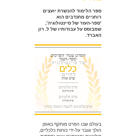
ספר הלימוד להכשרת יועצים
רוחניים מתנדבים הוא
'ספר-העזר של סיינטולוגיה',
שמבוסס על עבודותיו של ל. רון
האברד.
הסרט עטור הפרסים
׳ספר-העזר
של סיינטולוגיה:
כלים
לחיים׳
פרס אווה
פרס פלטינום
פרס מרקום
פרס פלטינום
פרס אורורה
פרס פלטינום להצגה הטובה ביותר
בעולם שבו הפרט מותקף באופן
הולך וגובר על-ידי כוחות כלכליים,