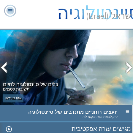
ישראל (Israel)
יועצים
ל. רון
מהי
שאלות
אודותינו
רוחניים
ספ
האברד
סיינטולוגיה?
נפוצות
מתנדבים
כלים של סיינטולוגיה לחיים
תשובות לסמים
צפה בווידיאו
יועצים רוחניים מתנדבים של סיינטולוגיה
ניתן
לעשות משהו בקשר לזה
מגישים עזרה אפקטיבית