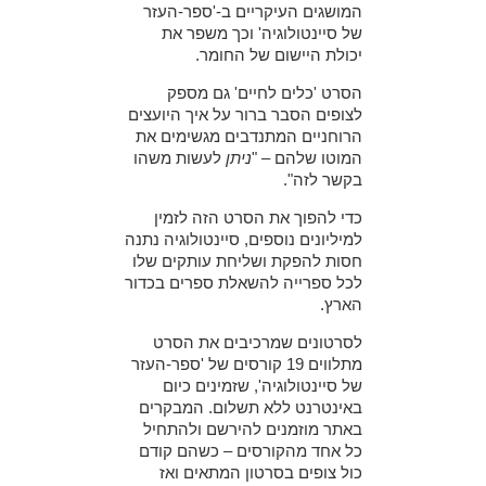
המושגים העיקריים ב-'ספר-העזר
של סיינטולוגיה'
וכך משפר את
יכולת היישום של החומר.
הסרט 'כלים לחיים' גם מספק
לצופים הסבר ברור על איך היועצים
הרוחניים המתנדבים מגשימים את
המוטו שלהם – "
ניתן
לעשות משהו
בקשר לזה".
כדי להפוך את הסרט הזה לזמין
למיליונים נוספים, סיינטולוגיה נתנה
חסות להפקת ושליחת עותקים שלו
לכל ספרייה להשאלת ספרים בכדור
הארץ.
לסרטונים שמרכיבים את הסרט
מתלווים 19 קורסים של 'ספר-העזר
של סיינטולוגיה', שזמינים כיום
באינטרנט ללא תשלום. המבקרים
באתר מוזמנים להירשם ולהתחיל
כל אחד מהקורסים – כשהם קודם
כול צופים בסרטון המתאים ואז