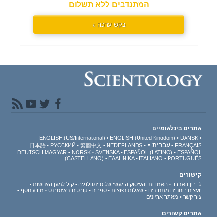
המתנדבים ללא תשלום
בקש ערכה »
אתרים בינלאומיים
ENGLISH (US/International)
ENGLISH (United Kingdom)
DANSK
עברית
日本語
РУССКИЙ
繁體中文
NEDERLANDS
FRANÇAIS
DEUTSCH
MAGYAR
NORSK
SVENSKA
ESPAÑOL (LATINO)
ESPAÑOL
(CASTELLANO)
ΕΛΛΗΝΙΚA
ITALIANO
PORTUGUÊS
קישורים
ל. רון האברד
האמונות והעיסוק המעשי של סיינטולוגיה
קול למען האנושות
יועצים רוחניים מתנדבים
שאלות נפוצות
ספרים
קורסים באינטרנט
מידע נוסף
צור קשר
מאתר ארגונים
אתרים קשורים