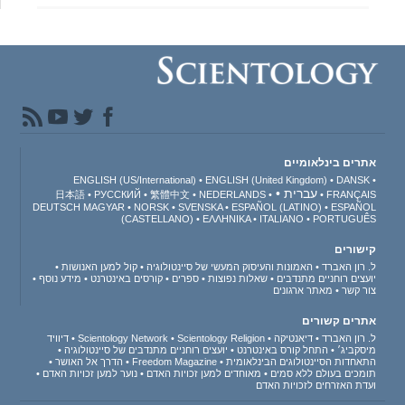
אתרים בינלאומיים
ENGLISH (US/International)
ENGLISH (United Kingdom)
DANSK
עברית
日本語
РУССКИЙ
繁體中文
NEDERLANDS
FRANÇAIS
DEUTSCH
MAGYAR
NORSK
SVENSKA
ESPAÑOL (LATINO)
ESPAÑOL
(CASTELLANO)
ΕΛΛΗΝΙΚA
ITALIANO
PORTUGUÊS
קישורים
ל. רון האברד
האמונות והעיסוק המעשי של סיינטולוגיה
קול למען האנושות
יועצים רוחניים מתנדבים
שאלות נפוצות
ספרים
קורסים באינטרנט
מידע נוסף
צור קשר
מאתר ארגונים
אתרים קשורים
ל. רון האברד
דיאנטיקה
Scientology Religion
Scientology Network
דיוויד
מיסקביג׳
התחל קורס באינטרנט
יועצים רוחניים מתנדבים של סיינטולוגיה
התאחדות הסיינטולוגים הבינלאומית
Freedom Magazine
הדרך אל האושר
תומכים בעולם ללא סמים
מאוחדים למען זכויות האדם
נוער למען זכויות האדם
ועדת האזרחים לזכויות האדם