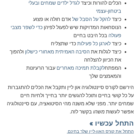
הכלים להורות וכיצד
לגדל ילדים שמחים ובעלי
ביטחון-עצמי
כיצד
להקל על הסבל של
אדם חולה או פצוע
הנוסחאות המדויקות שיש לפעול לפיהן
כדי לשפר מצבי
פעולה
בכל היבט בחיים
כיצד
לארגן כל פעילות
כדי שתצליח
כיצד לגלות את
הסיבה האמיתית מאחורי כישלון
ולהפוך
את הכיוון להצלחה
המפתח
לקבלת תמיכה מאחרים
עבור הרעיונות
והמאמצים שלך
הירשם לקורס סיינטולוגיה און ליין ותקבל את הכלים להתגברות
על כל קושי בחיים ותוכל להגשים יותר בחייך ולחיות חיים
שמחים יותר. מפני שלא משנה מהי הסיטואציה, עם סיינטולוגיה
אפשר לעשות
משהו
בקשר לזה.
התחל עכשיו »
התחל את קורס האון-ליין שלך בחינם.