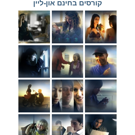
קורסים בחינם און-ליין