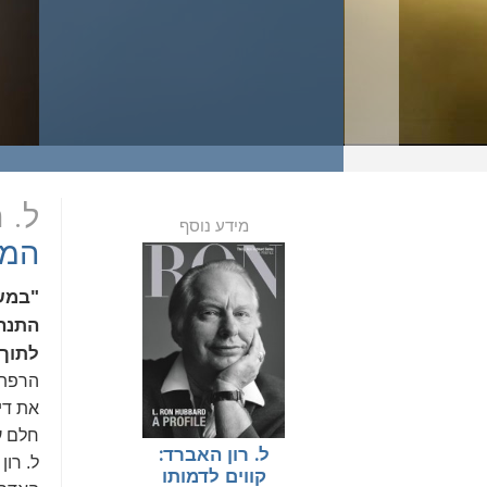
ל. 
מידע נוסף
המי
"במשך
התנהג
לתוך 
הרפתק
את דיא
ל. רון האברד:
ל. רו
קווים לדמותו