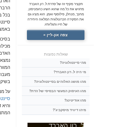
האדם,
תקציר מקיף זה של
סדרת ל. רון האברד
הרבה 
מדגיש את כל מה שהוא השיג כהומניסט,
מחנך, מנהלן, פילוסוף ואמן. הוא מציג גם
בכל ב
את הסקירה הכרונולוגית המלאה היחידה
סיינט
של חייו ותגליותיו.
באמצע
צפה און-ליין »
בסיכומ
מכילו
שאלות נפוצות
נמצאו
מהי סיינטולוגיה?
המוות
מי היה ל. רון האברד?
מעבודו
בשיקו
מהו מושג האלוהים בסיינטולוגיה?
מהו העיסוק המעשי הבסיסי של הדת?
על מנת
סיינטו
מהו אודיטינג?
והיא 
מיהו דיוויד מיסקביג'?
המתנה
ל. רון האברד