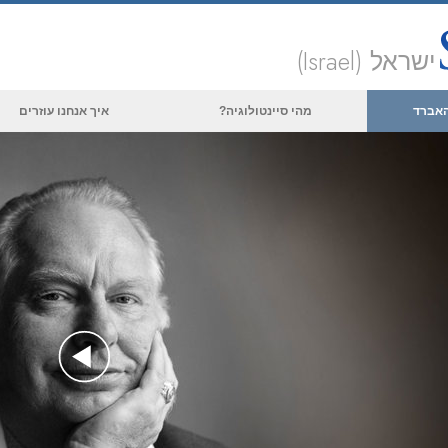
ישראל (Israel)
 האברד
מהי סיינטולוגיה?
איך אנחנו עוזרים
אמונות ועיסוק מעשי
עיקרי האמונה והתקנונים של סיינטולוגיה
מה סיינטולוגים אומרים על סיינטולוגיה
פגוש סיינטולוג
בתוך ארגון
העקרונות הבסיסיים של סיינטולוגיה
מבוא לדיאנטיקה
Play
אהבה ושנאה –
מהי גדוּלה?