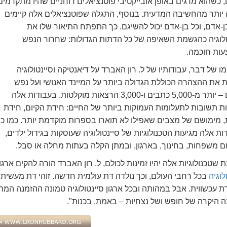
 כשהוא מדגים באופן אובייקטיבי פוטנציאלים רוחניים שהיו מתקדמים
יותר מהחשיבה המדעית. בנוסף, התגלה שפוטנציאלים אלה קיימים
ן-אדם, וכל בן-אדם יכול להשיגם. כך התפתח התיאור שלו את
ולוגיה כהגשמת השאיפה של כל הדתות הגדולות: שחרור הנפש
ות חוכמה.
ו של דבר, עבודותיו של ל. רון האברד על דיאנטיקה וסיינטולוגיה
ת את ההצהרה הכוללת הגדולה ביותר על המיינד האנושי ועל נפש
האדם – יותר מ-5,000 כתבים ו-3,000 הרצאות מוקלטות. בעבודות אלה
ת תשובות לתעלומות העמוקות ביותר של החיים: חידת הקיום, חידת
, מימושם של מצבים שאפילו לא תוארו בספרות מוקדמת יותר. כמו כן,
ת אלה מגיעות הטכנולוגיות של סיינטולוגיה שעוסקות בגידול ילדים,
ם משפחות, בחינוך, בארגון, ובמתן הקלה בעתות מחלה או סבל.
 שטכנולוגיות אלה יהיו זמינות לכולם, ל. רון האברד הורה להקים ארגונ
לוגיה
בכל רחבי העולם, וכך נולדה דת עולמית חדשה. זוהי דת מעשית. 
דת עכשווית. אבל במהותה ובכל ארגון סיינטולוגיה טמונה ההזמנה ה
 היקרה של חופש ושל נצחיות – באמת, בכנות".