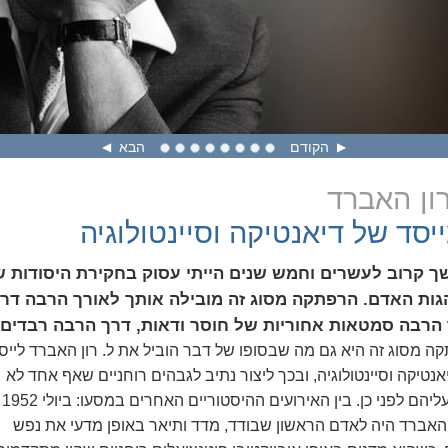
Video
הקודם
הבא
רון האברד
יסד של דיאנטיקה וסיינטולוגיה
 קרוב לעשרים וחמש שנים הייתי עסוק בחקירת היסודות ש
ות האדם. הרפתקה מסוג זה מובילה אותך לאורך הרבה דרכי
הרבה סמטאות אחוריות של חוסר ודאות, דרך הרבה רבדים ש
ה מסוג זה היא גם מה שבסופו של דבר הוביל את ל. רון האברד לייס
נטיקה וסיינטולוגיה, ובכך ליצור נתיב לגבהים רוחניים שאף אחד לא
חלם עליהם לפני כן. בין האירועים ההיסטוריים האחרים במסעו: ביולי 1952
ן האברד היה לאדם הראשון שבודד, מדד ותיאר באופן מדעי את נפש