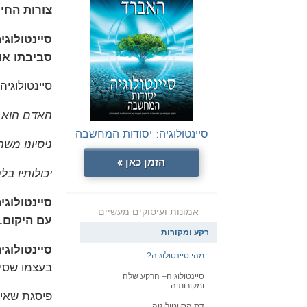
צורות החיי
סיינטולוג
סביבתו או 
סיינטולוגי
האדם הוא י
סיינטולוגיה: יסודות המחשבה
ניסיונו מש
הזמן כאן »
יכולותיו בל
סיינטולוגי
אמונות ועיסוקים מעשיים
עם היקום.
רקע ומקורות
סיינטולוג
מהי סיינטולוגיה?
בעצמו שסיינ
סיינטולוגיה– הרקע שלה
ומקורותיה
פיסגת שאיפ
דת הסייטולוגיה