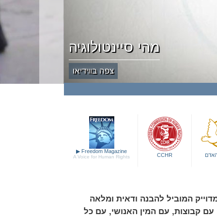
מהי סיינטולוגיה
צפה בווידיאו
▶
Freedom Magazine
האדם
CCHR
A Voice for Human Rights
מדוייק המוביל להבנה ודאית ומלאה
עם קבוצות, עם המין האנושי, עם כל