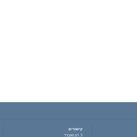
קישורים
ל. רון האברד