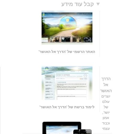
קבל עוד מידע
האתר הרשמי של 'הדרך אל האושר'
הדרך
אל
האושר
יוצרים
עולם
של
לימוד ברשת של 'הדרך אל האושר'
יושר,
אמון
וכבוד
עצמי