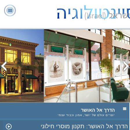
ישראל (Israel)
יועצים
ל. רון
מהי
שאלות
אודותינו
רוחניים
ספ
האברד
סיינטולוגיה?
נפוצות
מתנדבים
הדרך אל האושר: תקנון מוסרי חילוני
צפה בווידיאו
הדרך אל האושר
יוצרים עולם של יושר, אמון וכבוד עצמי
הדרך אל האושר: תקנון מוסרי חילוני