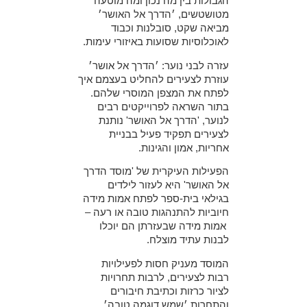
הגבולות בין מה נכון ומה מוטעה
מטושטשים, ׳הדרך אל האושר׳
מביאה שקט, סובלנות וכבוד
לאוכלוסיות שסועות באיזורי עימות.
עזרה לבני נוער: ׳הדרך אל אושר׳
עוזרת לצעירים להחליט בעצמם איך
לפתח את המצפן המוסרי שלהם.
בתור השראה לפרוייקטים רבים
לנוער, 'הדרך אל האושר'
נותנת
לצעירים תפקיד פעיל בבניית
אחריות, אמון והגינות.
הפעילות העיקרית של 'מוסד הדרך
אל האושר' היא לעזור לילדים
בגילאי בית-ספר לפתח אמות מידה
חיוביות להתנהגות טובה או רעה –
אמות מידה שבעזרתן הם יוכלו
לבנות עתיד מוצלח.
המוסד מעניק חסות לפעילויות
רבות לצעירים, לרבות תחרויות
לציור כרזות וכתיבת חיבורים
והתחרות ׳שמש דוגמה טובה׳,