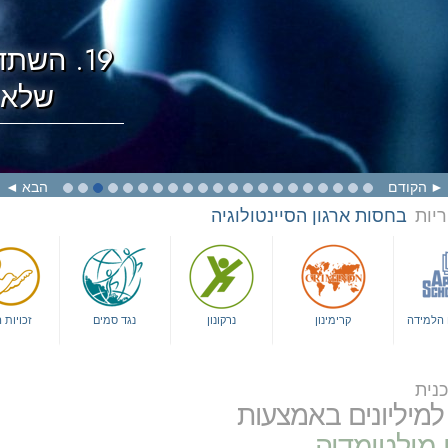
19. השת
שלא 
הקודם
הבא
ריות
בחסות ארגון הסיינטולוגיה
ם הלמידה
קרימינון
נרקונון
נגד סמים
זכויות 
נית
למיליונים באמצעות
 מולטימדיה