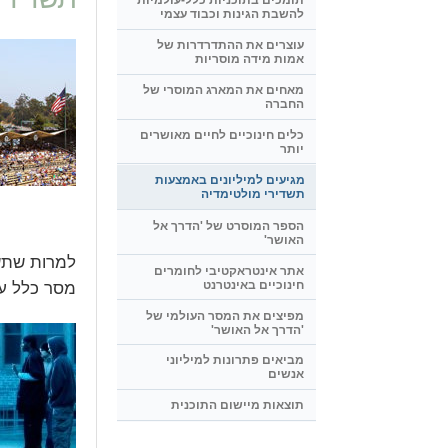
תומכים בתוכניות כלל-עולמיות
להשבת הגינות וכבוד עצמי
עוצרים את ההתדרדרות של
אמות מידה מוסריות
מאחים את המארג המוסרי של
החברה
כלים חינוכיים לחיים מאושרים
יותר
מגיעים למיליונים באמצעות
תשדירי מולטימדיה
הספר המוסרט של 'הדרך אל
האושר'
אתר אינטראקטיבי לחומרים
חינוכיים באינטרנט
מסר כלל עו
מפיצים את המסר העולמי של
'הדרך אל האושר'
מביאים פתרונות למיליוני
אנשים
תוצאות מיישום התוכנית