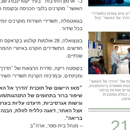
ב-״ארמון התרבות״ בעיר יקטרינבורג שבר
האושר׳ מוקרנים בלובי הכניסה ובקומת הב
מ-20 מיליון איש צופים בתשדירי
דרך אל האושר׳ בכל
בגואטמלה, תשדירי השירות מוקרנים יומיום
בכל שידור.
בוונצואלה, 28 אולמות קולנוע 
חודשים. התשדירים הוקרנו באיזורי הה
שנתיים.
בקוסטה ריקה, סדרת הרצאות של ׳הדרך 
ומנתחים, ובמרכזה הקרנת תשדירי השירו
ת של ׳הדרך אל האושר׳
ות משטרה ביוהנסבורג,
״מאז היישום של תוכנית 'הדרך אל הא
ערים אחרות ברחבי
 כחלק מתוכנית
שיפור ברור בתחומים של התנהגות/מש
יעה.
וגישות אגרסיביות. תיעדנו עליות בערכ
אצל האחר, דאגה כללית לזולת, הבנה
בריאה".
21
– מנהל בית-ספר, ארה״ב