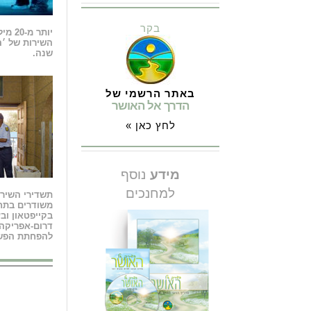
בקר
יותר 
השירות של ׳ה
שנה.
באתר הרשמי של
הדרך אל האושר
לחץ כאן »
מידע
נוסף
למחנכים
תשדירי השירו
משודרים בתחנ
בקייפטאון וב
דרום-אפריקה,
להפחתת הפש