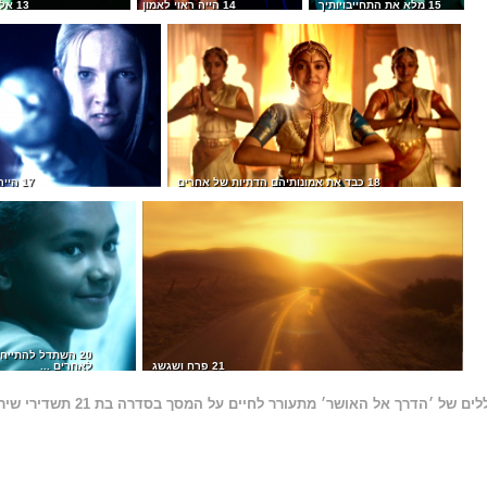
15 מלא את התחייבויותיך
14 הייה ראוי לאמון
13 אל תגנוב
18 כבד את אמונותיהם הדתיות של אחרים
17 הייה מיומן
20 השתדל להתייחס
21 פרח ושגשג
לאחרים ...
 של ׳הדרך אל האושר׳ מתעורר לחיים על המסך בסדרה בת 21 תשדירי שירות.