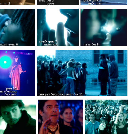
4 אהוב ילדים
3 אל תהיה
ועזור להם
מופקר
2 הייה מאופק
7 שאף לחיות
8 אל תרצח
עם האמת
6 שמש דוגמה טובה
10 תמוך
בממשלה שמי
11 אל תפגע באדם בעל רצון טוב
לעם כולו ...