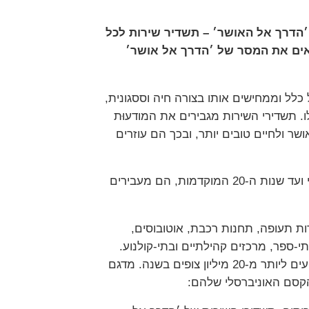
 ׳הדרך אל האושר׳ – תשדיר שירות לכל
 מביאים את המסר של ׳הדרך אל אושר׳
 כלל וממחישים אותו בצורה חיה וססגונית,
. תשדירי השירות מגבירים את המודעוּת
ר ולחיים טובים יותר, ובכך הם עוזרים
למרות שתשדירי השירות נוצרו במיוחד עבור קהל צעיר בגילאי בית-ספר יסודי ועד שנות ה-20 המוקדמות, הם מעבירים
ות תעופה, תחנות רכבת, אוטובוסים,
י-ספר, מרכזים קהילתיים ובתי-קולנוע.
הם משודרים במאות תחנות טלוויזיה ומגיעים ליותר מ-20 מיליון צופים בשנה. מדגם
קסם האוניברסלי שלהם: