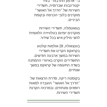
ב-״ארמון התרבות״ בעיר
יקטרינבורג שברוסיה, תשדירי
השירות של ׳הדרך אל האושר׳
מוקרנים בלובי הכניסה ובקומת
הביניים.
בגואטמלה, תשדירי השירות
מוקרנים יומיום בטלוויזיה הלאומית
לחצי מיליון איש בכל שידור.
בוונצואלה, 28 אולמות קולנוע
בקראקס הקרינו את תשדירי
השירות במשך ארבעה חודשים.
התשדירים הוקרנו באיזורי ההמתנה
בשדה התעופה של קראקס במשך
שנתיים.
בקוסטה ריקה, סדרת הרצאות של
׳הדרך אל האושר׳ הועברה למאות
רופאים ומנתחים, ובמרכזה הקרנת
תשדירי השירות.