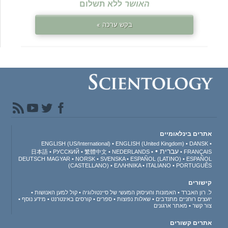
האושר
ללא תשלום
בקש ערכה »
אתרים בינלאומיים
ENGLISH (US/International)
ENGLISH (United Kingdom)
DANSK
עברית
日本語
РУССКИЙ
繁體中文
NEDERLANDS
FRANÇAIS
DEUTSCH
MAGYAR
NORSK
SVENSKA
ESPAÑOL (LATINO)
ESPAÑOL
(CASTELLANO)
ΕΛΛΗΝΙΚA
ITALIANO
PORTUGUÊS
קישורים
ל. רון האברד
האמונות והעיסוק המעשי של סיינטולוגיה
קול למען האנושות
יועצים רוחניים מתנדבים
שאלות נפוצות
ספרים
קורסים באינטרנט
מידע נוסף
צור קשר
מאתר ארגונים
אתרים קשורים