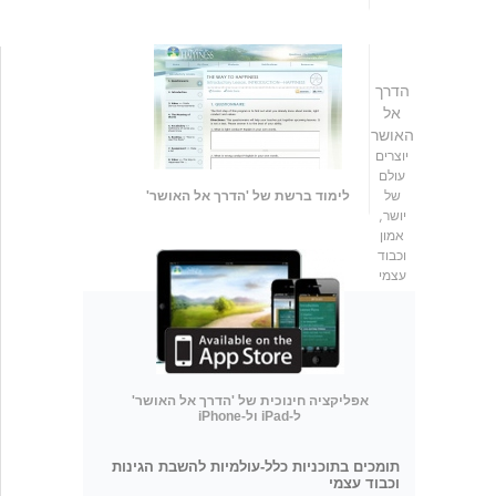
הדרך
אל
האושר
יוצרים
עולם
של
לימוד ברשת של 'הדרך אל האושר'
יושר,
אמון
וכבוד
עצמי
אפליקציה חינוכית של 'הדרך אל האושר'
ל-iPad ול-iPhone
תומכים בתוכניות כלל-עולמיות להשבת הגינות
וכבוד עצמי