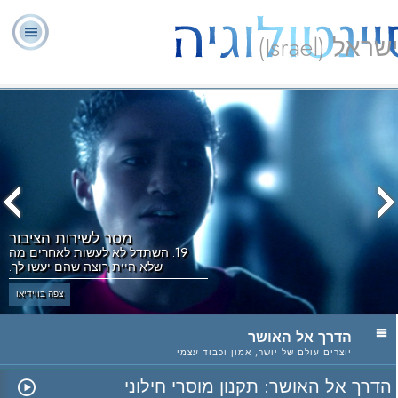
ישראל (Israel)
יועצים
ל. רון
מהי
שאלות
אודותינו
רוחניים
ספ
האברד
סיינטולוגיה?
נפוצות
מתנדבים
מסר לשירות הציבור
19. השתדל לא לעשות לאחרים מה
שלא היית רוצה שהם יעשו לך.
צפה בווידיאו
הדרך אל האושר
יוצרים עולם של יושר, אמון וכבוד עצמי
הדרך אל האושר: תקנון מוסרי חילוני