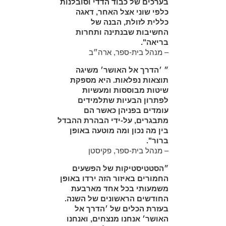
בערכים של כבוד הדדי וסובלנות
כלפי שוני אצל האחר, דאגה
כללית לזולת, הבנה של
החשיבות שבנתינה ותחרות
בריאה".
– מנהל בית-ספר, ארה״ב
״ ׳הדרך אל האושר׳ משיגה
תוצאות נפלאות. היא מספקת
שיטות מבוססות ומעשיות
לפתרון הבעיות שתלמידים
עומדים בפניהן כאשר הם
מתבגרים, על-ידי הבהרת ההבדל
בין מה נכון ומה מוטעה באופן
ברור".
– מנהל בית-ספר, פקיסטן
״הסטטיסטיקות של הפשעים
החמורים באיזור הזה ירדו באופן
משמעותי בכל אחד מארבעת
החודשים הראשונים של השנה.
בעזרת הכלים של ׳הדרך אל
האושר׳ אנחנו מנצחים, ואנחנו