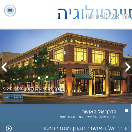
ישראל (Israel)
יועצים
ל. רון
מהי
שאלות
אודותינו
רוחניים
ספ
האברד
סיינטולוגיה?
נפוצות
מתנדבים
הדרך אל האושר: תקנון מוסרי חילוני
צפה בווידיאו
הדרך אל האושר
יוצרים עולם של יושר, אמון וכבוד עצמי
הדרך אל האושר: תקנון מוסרי חילוני