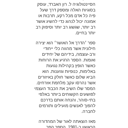
הסיינטולוגיה ל. רון האברד, עוסק
בסוגיות האלה ומספק דרך שעל
פיה כל אדם מכל רקע, תרבות או
אמונה יכול לנהוג כדי להשיג אושר
רב יותר, שגשוג רב יותר וסיפוק רב
יותר בחיים.
ספר ׳הדרך אל האושר׳ הוא יצירה
חילונית אשר מהווה כלי ייחודי
ורב-עוצמה, בידיהם של יחידים
ואומות.
הספר הרגיע את הרוחות
כאשר הופץ בקהילות נגועות
באלימות, כנופיות וגזענות. הוא
הביא שלום כאשר חולק באיזורים
אשר נהרסו עקב מלחמת אזרחים.
המסר שלו השיב את הכבוד העצמי
לפושעים הקשוחים ביותר באלפי
בתי-סוהר, והנחה אותם בדרכם
להפוך לאנשים מועילים ותורמים
לחברה.
מאז הוצאתה לאור של המהדורה
הראשון ב-1981, הספר הפך