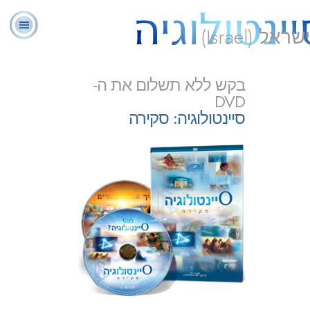
ישראל (Israel)
יועצים
בקש ללא תשלום את ה-
ל. רון
מהי
שאלות
אודותינו
רוחניים
ספ
האברד
סיינטולוגיה?
נפוצות
מתנדבים
DVD
סיינטולוגיה: סקירה