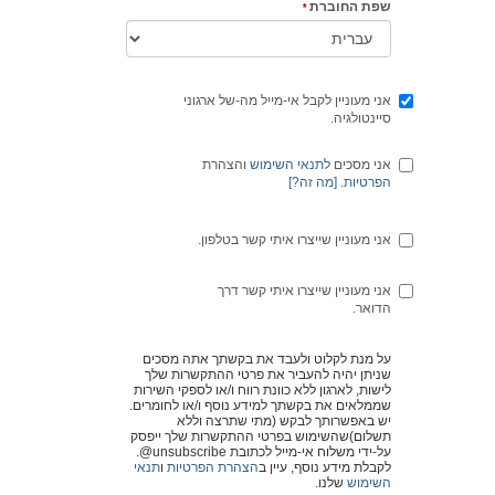
שפת החוברת
אני מעוניין לקבל אי-מייל מה-של ארגוני
סיינטולגיה.
אני מסכים
לתנאי השימוש
והצהרת
הפרטיות
.
[
מה זה
?]
אני מעוניין שייצרו איתי קשר בטלפון.
אני מעוניין שייצרו איתי קשר דרך
הדואר.
על מנת לקלוט ולעבד את בקשתך אתה מסכים
שניתן יהיה להעביר את פרטי ההתקשרות שלך
לישות, לארגון ללא כוונת רווח ו/או לספקי השירות
שממלאים את בקשתך למידע נוסף ו/או לחומרים.
יש באפשרותך לבקש (מתי שתרצה וללא
תשלום)שהשימוש בפרטי ההתקשרות שלך ייפסק
על-ידי משלוח אי-מייל לכתובת unsubscribe@
.
לקבלת מידע נוסף, עיין ב
הצהרת הפרטיות
ו
תנאי
השימוש
שלנו.