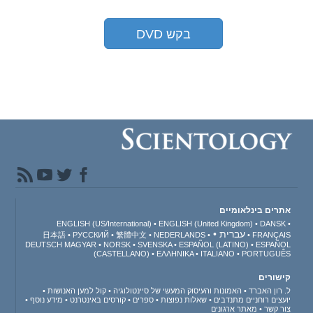
בקש DVD
אתרים בינלאומיים
ENGLISH (US/International)
ENGLISH (United Kingdom)
DANSK
עברית
日本語
РУССКИЙ
繁體中文
NEDERLANDS
FRANÇAIS
DEUTSCH
MAGYAR
NORSK
SVENSKA
ESPAÑOL (LATINO)
ESPAÑOL
(CASTELLANO)
ΕΛΛΗΝΙΚA
ITALIANO
PORTUGUÊS
קישורים
ל. רון האברד
האמונות והעיסוק המעשי של סיינטולוגיה
קול למען האנושות
יועצים רוחניים מתנדבים
שאלות נפוצות
ספרים
קורסים באינטרנט
מידע נוסף
צור קשר
מאתר ארגונים