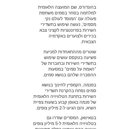
בהונדורס, שם המועצה הלאומית
למלחמה בסחר בסמים משתפת
פעולה עם 'המוסד לעולם נקי
מסמים', נעשה שימוש בתשדירי
השירות בפרזנטציות לקציני צבא
בכירים ולצוערים באקדמיה
הצבאית.
שוטרים מההתאחדות למניעת
פשיעה בטקסס עושים שימוש
בתשדירי השירות ובחוברות של
׳האמת על סמים׳ במסעות
ההסברה שלהם בנושא סמים.
בפנמה, הקמפיין לחינוך בנושא
סמים נפתח בהקרנת תשדירי
השירות בתחנת הטלוויזיה הלאומית
של פנמה באופן קבוע בשעות צפיית
השיא, והם הגיעו ל-2 מיליון צופים.
בטאיוואן, המסרים שודרו גם
בטלוויזיה הלאומית ל-5 מיליון צופים