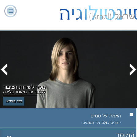
ישראל (Israel)
יועצים
ל. רון
מהי
שאלות
אודותינו
רוחניים
ספ
האברד
סיינטולוגיה?
נפוצות
מתנדבים
מסר לשירות הציבור
ללמוד עד מאוחר בלילה
צפה בווידיאו
האמת על סמים
יוצרים עולם נקי מסמים
המוסד