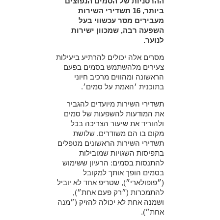
ההרסניות של הסמים הנפוצים
ביותר, 16 תשדירי השירות
מעבירים מסר עכשווי בעל
השפעה רבה, שמכוון ישירות
לנוער.
מסרים אלה יכולים להרתיע ביעילות
צעירים מלהשתמש בסמים בפעם
הראשונה ומהווים מרכיב חיוני
בתוכנית ׳האמת על סמים׳.
תשדירי השירות מיועדים להגביר
את המודעות להשפעות של סמים
ולהוריד את שיעור הצריכה בכל
מקום בו הם משודרים. שלושת
תשדירי השירות הראשונים מטפלים
בתפיסות השגויות שמובילות
להתנסות בסמים: הרעיון ששימוש
בסמים הופך אותך למקובל
(״פופולארי״), שטריפ אחד לא יוביל
להתמכרות (״רק פעם אחת״),
ושמנה אחת לא יכולה להזיק (״מנה
אחת״).