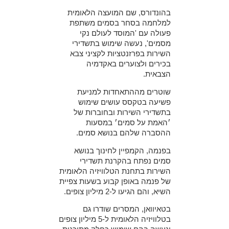
בהונדורס, שם המועצה הלאומית
למלחמה בסחר בסמים משתפת
פעולה עם 'המוסד לעולם נקי
מסמים', נעשה שימוש בתשדירי
השירות בפרזנטציות לקציני צבא
בכירים ולצוערים באקדמיה
הצבאית.
שוטרים מההתאחדות למניעת
פשיעה בטקסס עושים שימוש
בתשדירי השירות ובחוברות של
׳האמת על סמים׳ במסעות
ההסברה שלהם בנושא סמים.
בפנמה, הקמפיין לחינוך בנושא
סמים נפתח בהקרנת תשדירי
השירות בתחנת הטלוויזיה הלאומית
של פנמה באופן קבוע בשעות צפיית
השיא, והם הגיעו ל-2 מיליון צופים.
בטאיוואן, המסרים שודרו גם
בטלוויזיה הלאומית ל-5 מיליון צופים