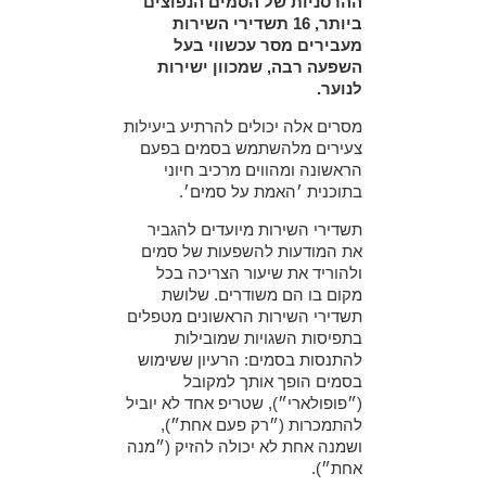
ההרסניות של הסמים הנפוצים
ביותר, 16 תשדירי השירות
מעבירים מסר עכשווי בעל
השפעה רבה, שמכוון ישירות
לנוער.
מסרים אלה יכולים להרתיע ביעילות
צעירים מלהשתמש בסמים בפעם
הראשונה ומהווים מרכיב חיוני
בתוכנית ׳האמת על סמים׳.
תשדירי השירות מיועדים להגביר
את המודעות להשפעות של סמים
ולהוריד את שיעור הצריכה בכל
מקום בו הם משודרים. שלושת
תשדירי השירות הראשונים מטפלים
בתפיסות השגויות שמובילות
להתנסות בסמים: הרעיון ששימוש
בסמים הופך אותך למקובל
(״פופולארי״), שטריפ אחד לא יוביל
להתמכרות (״רק פעם אחת״),
ושמנה אחת לא יכולה להזיק (״מנה
אחת״).