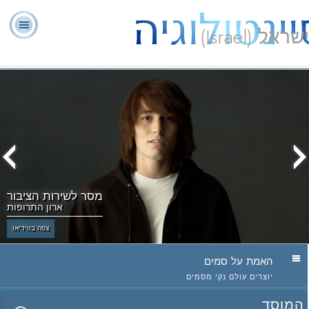
ישראל (Israel)
יועצים
ל. רון
מהי
שאלות
אודותינו
רוחניים
ספ
האברד
סיינטולוגיה?
נפוצות
מתנדבים
מסר לשירות הציבור
ארון התרופות
צפה בווידיאו
האמת על סמים
יוצרים עולם נקי מסמים
המוסד