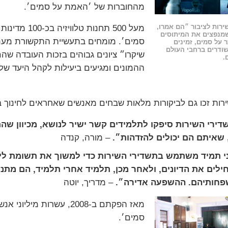
מהחוברות של ׳האמת על סמים׳.
שירות לציבור ״הם אמרו,
מעל 500 תחנו
שמנפצים את המיתוסים
סמים׳. מומחים בתעשיית התקשורת מעני
 על סמים, זמינים
ודרים ברחבי העולם
שיקרו״ ציונים גבוהים בזכות העובדה 
.
ההמונים ומגיעים ביעילות לקהל היעד של
רות זכו גם לביקורות מלאות שבחים מאנשים שאחראים לחינוך ב
דירי השירות סיפקו לתלמידים קשר ישיר לנושא, מכיוון שה
 שאיתם הם יכולים להזדהות״.
– מורה, קנדה
י תמיד משתמש בתשדירי השירות כדי למשוך את תשומת ליבם 
ילים את הדיונים, ולאחר מכן, תלמיד אחרי תלמיד, הם מת
פחותיהם. ההשפעה אדירה״.
– מדריך, יוטה
מאז הפקתם ב-2008, עשרות
סמים׳.