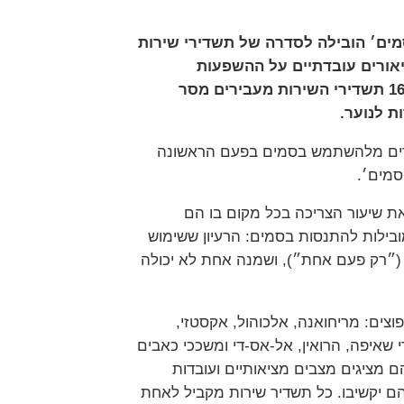
ים׳ הובילה לסדרה של תשדירי שירות
יאורים עובדתיים על ההשפעות
ההרסניות של הסמים הנפוצים ביותר, 16 תשדירי השירות מעבירים מסר
ת לנוער.
ירים מלהשתמש בסמים בפעם הראשונה
סמים׳.
ת שיעור הצריכה בכל מקום בו הם
בילות להתנסות בסמים: הרעיון ששימוש
 (״רק פעם אחת״), ושמנה אחת לא יכולה
צים: מריחואנה, אלכוהול, אקסטזי,
י שאיפה, הרואין, אל-אס-די ומשככי כאבים
 מציגים מצבים מציאותיים ועובדות
ם יקשיבו. כל תשדיר שירות מקביל לאחת