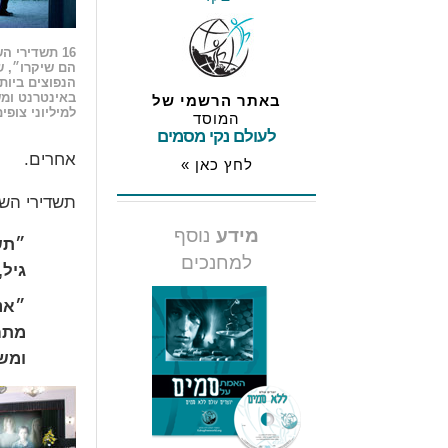
16 תשדירי ה
הם שיקרו״, 
הנפוצים ביותר
באינטרנט ומש
באתר הרשמי של
למיליוני צופים
המוסד
לעולם נקי מסמים
אחרים.
לחץ כאן »
תשדירי השי
מידע
נוסף
״תש
למחנכים
גיל,
״אנ
מתח
ומש