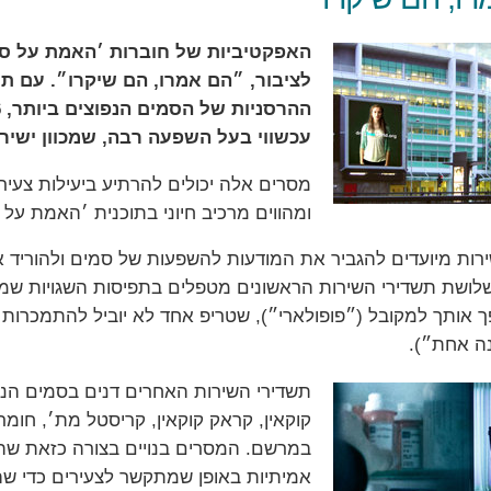
האפקטיביות של חוברות ׳האמת על סמ
לציבור, ״הם אמרו, הם שיקרו״. עם ת
עכשווי בעל השפעה רבה, שמכוון ישירו
מסרים אלה יכולים להרתיע ביעילות צע
ומהווים מרכיב חיוני בתוכנית ׳האמת על 
רות מיועדים להגביר את המודעות להשפעות של סמים ולהוריד א
לושת תשדירי השירות הראשונים מטפלים בתפיסות השגויות שמו
 אותך למקובל (״פופולארי״), שטריפ אחד לא יוביל להתמכרות
ה אחת״).
תשדירי השירות האחרים דנים בסמים הנפו
קוקאין, קראק קוקאין, קריסטל מת׳, חומר
במרשם. המסרים בנויים בצורה כזאת שהם
אמיתיות באופן שמתקשר לצעירים כדי שה