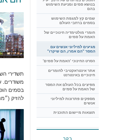
תומכים במיזמים של חינוך יעיל
בנושא סמים ומניעת השימוש
בהם
שמים קץ למגפת השימוש
בסמים ברחבי העולם
חומרי מולטימדיה חינוכיים של
האמת על סמים
מגיעים למיליוני אנשים עם
המסר "הם אמרו, הם שיקרו"
הסרט החינוכי 'האמת על סמים'
אתר אינטראקטיבי לחומרים
תשדירי השי
חינוכיים באינטרנט
משודרים. ש
מפיצים בכל העולם את המסר
של האמת על סמים
בסמים הופך
להזיק (״מנ
מספקים פתרונות למיליוני
אנשים
תוצאות מיישום התוכנית
בקר