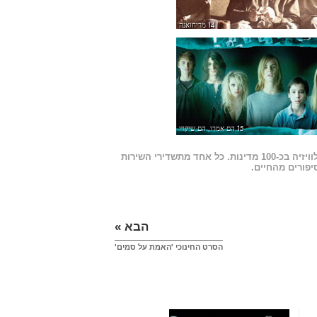
14 מריחואנה
15 הם אמרו, הם שיקרו
תשדירי השירות של ׳האמת על סמים׳, ״הם אמרו, הם שיקרו״, שודרו ביותר מ-500 תחנות טלוויזיה בכ-100 מדינות. כל אחד מתשדירי השירות
יפורים מהחיים.
הבא »
הסרט החינוכי 'האמת על סמים'