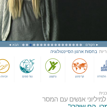
הקודם
הבא
ריות
בחסות ארגון הסיינטולוגיה
ם הלמידה
קרימינון
נרקונון
נגד סמים
זכויות 
נית
למיליוני אנשים עם המסר
ו, הם שיקרו"