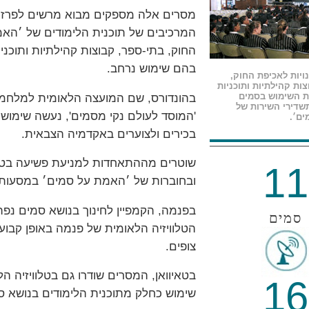
מסרים אלה מספקים מבוא מרשים לפרזנצ
המרכיבים של תוכנית הלימודים של ׳האמ
החוק, בתי-ספר, קבוצות קהילתיות ותוכנ
בהם שימוש נרחב.
ויות לאכיפת החוק,
צות קהילתיות ותוכניות
ת השימוש בסמים
בהונדורס, שם המועצה הלאומית למלח
דירי השירות של
'המוסד לעולם נקי מסמים', נעשה שימוש 
ים׳.
בכירים ולצוערים באקדמיה הצבאית.
שוטרים מההתאחדות למניעת פשיעה בטק
11
ובחוברות של ׳האמת על סמים׳ במסעות
בפנמה, הקמפיין לחינוך בנושא סמים נ
סמים
צופים.
16
שימוש כחלק מתוכנית הלימודים בנושא סמים ב-500 