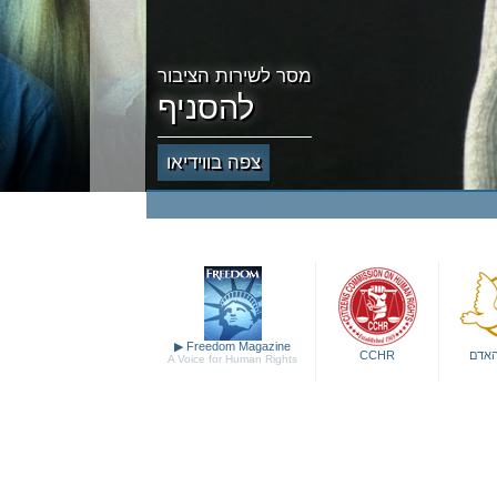
מסר לשירות הציבור
להסניף
צפה בווידיאו
▶
Freedom Magazine
האדם
CCHR
A Voice for Human Rights