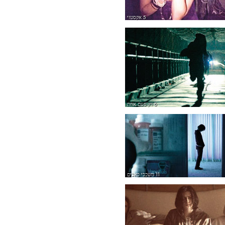
5 אקסטזי
8 רק פעם אחת
11 משככי כאבים