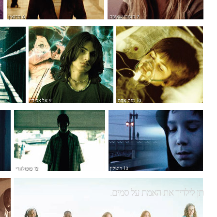
7 חומרי שאיפה
6 הרואין
10 מנה אחת
9 אל-אס-די
13 ריטלין
12 פופולארי
תן לילדיך את האמת על סמים.