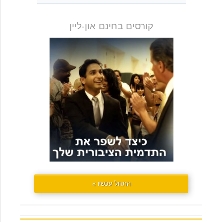
קורסים בחינם און-ליין
התחל עכשיו »