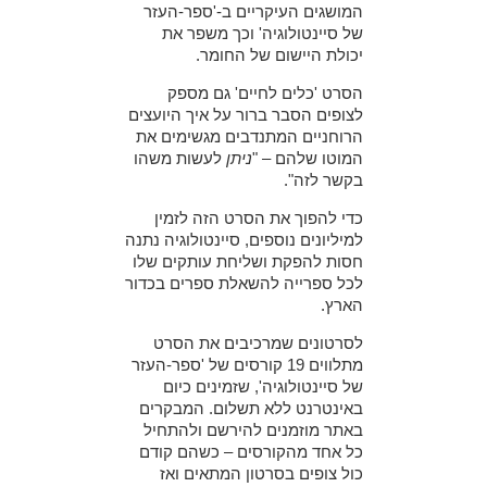
המושגים העיקריים ב-'ספר-העזר
של סיינטולוגיה'
וכך משפר את
יכולת היישום של החומר.
הסרט 'כלים לחיים' גם מספק
לצופים הסבר ברור על איך היועצים
הרוחניים המתנדבים מגשימים את
המוטו שלהם – "
ניתן
לעשות משהו
בקשר לזה".
כדי להפוך את הסרט הזה לזמין
למיליונים נוספים, סיינטולוגיה נתנה
חסות להפקת ושליחת עותקים שלו
לכל ספרייה להשאלת ספרים בכדור
הארץ.
לסרטונים שמרכיבים את הסרט
מתלווים 19 קורסים של 'ספר-העזר
של סיינטולוגיה', שזמינים כיום
באינטרנט ללא תשלום. המבקרים
באתר מוזמנים להירשם ולהתחיל
כל אחד מהקורסים – כשהם קודם
כול צופים בסרטון המתאים ואז