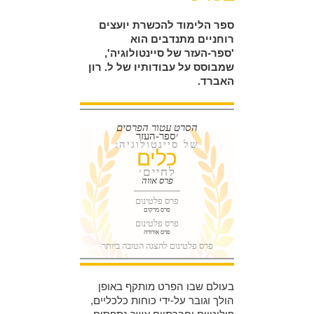
ספר הלימוד להכשרת יועצים
רוחניים מתנדבים הוא
'ספר-העזר של סיינטולוגיה',
שמבוסס על עבודותיו של ל. רון
האברד.
הסרט עטור הפרסים
׳ספר-העזר
של סיינטולוגיה:
כלים
לחיים׳
פרס אווה
פרס פלטינום
פרס מרקום
פרס פלטינום
פרס אורורה
פרס פלטינום להצגה הטובה ביותר
בעולם שבו הפרט מותקף באופן
הולך וגובר על-ידי כוחות כלכליים,