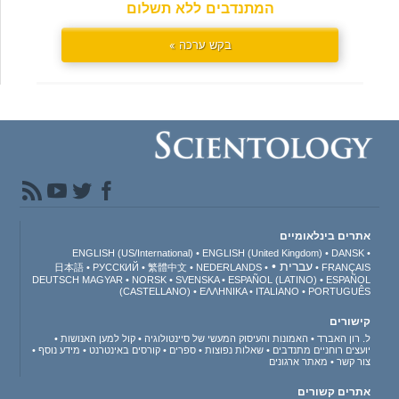
המתנדבים ללא תשלום
בקש ערכה »
אתרים בינלאומיים
ENGLISH (US/International)
ENGLISH (United Kingdom)
DANSK
עברית
日本語
РУССКИЙ
繁體中文
NEDERLANDS
FRANÇAIS
DEUTSCH
MAGYAR
NORSK
SVENSKA
ESPAÑOL (LATINO)
ESPAÑOL
(CASTELLANO)
ΕΛΛΗΝΙΚA
ITALIANO
PORTUGUÊS
קישורים
ל. רון האברד
האמונות והעיסוק המעשי של סיינטולוגיה
קול למען האנושות
יועצים רוחניים מתנדבים
שאלות נפוצות
ספרים
קורסים באינטרנט
מידע נוסף
צור קשר
מאתר ארגונים
אתרים קשורים