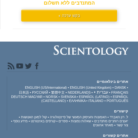
המתנדבים ללא תשלום
בקש ערכה »
אתרים בינלאומיים
ENGLISH (US/International)
ENGLISH (United Kingdom)
DANSK
עברית
日本語
РУССКИЙ
繁體中文
NEDERLANDS
FRANÇAIS
DEUTSCH
MAGYAR
NORSK
SVENSKA
ESPAÑOL (LATINO)
ESPAÑOL
(CASTELLANO)
ΕΛΛΗΝΙΚA
ITALIANO
PORTUGUÊS
קישורים
ל. רון האברד
האמונות והעיסוק המעשי של סיינטולוגיה
קול למען האנושות
יועצים רוחניים מתנדבים
שאלות נפוצות
ספרים
קורסים באינטרנט
מידע נוסף
צור קשר
מאתר ארגונים
אתרים קשורים