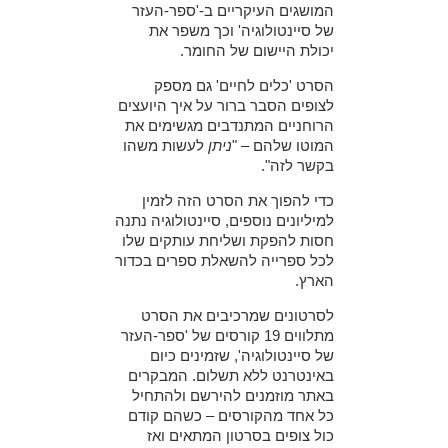
המושגים העיקריים ב-'ספר-העזר
של סיינטולוגיה'
וכך משפר את
יכולת היישום של החומר.
הסרט 'כלים לחיים' גם מספק
לצופים הסבר ברור על איך היועצים
הרוחניים המתנדבים מגשימים את
המוטו שלהם – "
ניתן
לעשות משהו
בקשר לזה".
כדי להפוך את הסרט הזה לזמין
למיליונים נוספים, סיינטולוגיה נתנה
חסות להפקת ושליחת עותקים שלו
לכל ספרייה להשאלת ספרים בכדור
הארץ.
לסרטונים שמרכיבים את הסרט
מתלווים 19 קורסים של 'ספר-העזר
של סיינטולוגיה', שזמינים כיום
באינטרנט ללא תשלום. המבקרים
באתר מוזמנים להירשם ולהתחיל
כל אחד מהקורסים – כשהם קודם
כול צופים בסרטון המתאים ואז