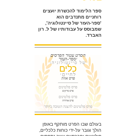
ספר הלימוד להכשרת יועצים
רוחניים מתנדבים הוא
'ספר-העזר של סיינטולוגיה',
שמבוסס על עבודותיו של ל. רון
האברד.
הסרט עטור הפרסים
׳ספר-העזר
של סיינטולוגיה:
כלים
לחיים׳
פרס אווה
פרס פלטינום
פרס מרקום
פרס פלטינום
פרס אורורה
פרס פלטינום להצגה הטובה ביותר
בעולם שבו הפרט מותקף באופן
הולך וגובר על-ידי כוחות כלכליים,