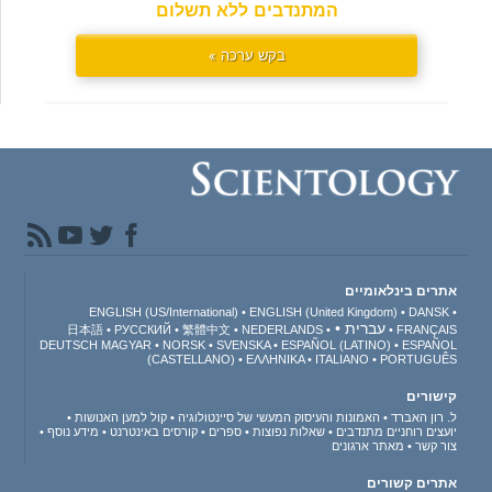
המתנדבים ללא תשלום
בקש ערכה »
אתרים בינלאומיים
ENGLISH (US/International)
ENGLISH (United Kingdom)
DANSK
עברית
日本語
РУССКИЙ
繁體中文
NEDERLANDS
FRANÇAIS
DEUTSCH
MAGYAR
NORSK
SVENSKA
ESPAÑOL (LATINO)
ESPAÑOL
(CASTELLANO)
ΕΛΛΗΝΙΚA
ITALIANO
PORTUGUÊS
קישורים
ל. רון האברד
האמונות והעיסוק המעשי של סיינטולוגיה
קול למען האנושות
יועצים רוחניים מתנדבים
שאלות נפוצות
ספרים
קורסים באינטרנט
מידע נוסף
צור קשר
מאתר ארגונים
אתרים קשורים