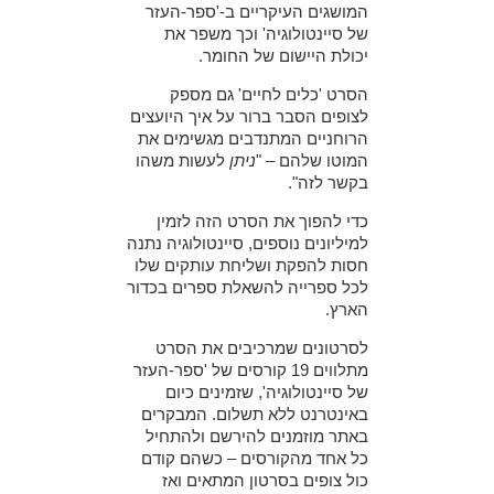
המושגים העיקריים ב-'ספר-העזר
של סיינטולוגיה'
וכך משפר את
יכולת היישום של החומר.
הסרט 'כלים לחיים' גם מספק
לצופים הסבר ברור על איך היועצים
הרוחניים המתנדבים מגשימים את
המוטו שלהם – "
ניתן
לעשות משהו
בקשר לזה".
כדי להפוך את הסרט הזה לזמין
למיליונים נוספים, סיינטולוגיה נתנה
חסות להפקת ושליחת עותקים שלו
לכל ספרייה להשאלת ספרים בכדור
הארץ.
לסרטונים שמרכיבים את הסרט
מתלווים 19 קורסים של 'ספר-העזר
של סיינטולוגיה', שזמינים כיום
באינטרנט ללא תשלום. המבקרים
באתר מוזמנים להירשם ולהתחיל
כל אחד מהקורסים – כשהם קודם
כול צופים בסרטון המתאים ואז