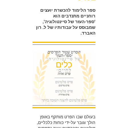
ספר הלימוד להכשרת יועצים
רוחניים מתנדבים הוא
'ספר-העזר של סיינטולוגיה',
שמבוסס על עבודותיו של ל. רון
האברד.
הסרט עטור הפרסים
׳ספר-העזר
של סיינטולוגיה:
כלים
לחיים׳
פרס אווה
פרס פלטינום
פרס מרקום
פרס פלטינום
פרס אורורה
פרס פלטינום להצגה הטובה ביותר
בעולם שבו הפרט מותקף באופן
הולך וגובר על-ידי כוחות כלכליים,