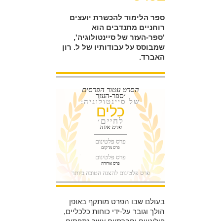
ספר הלימוד להכשרת יועצים
רוחניים מתנדבים הוא
'ספר-העזר של סיינטולוגיה',
שמבוסס על עבודותיו של ל. רון
האברד.
הסרט עטור הפרסים
׳ספר-העזר
של סיינטולוגיה:
כלים
לחיים׳
פרס אווה
פרס פלטינום
פרס מרקום
פרס פלטינום
פרס אורורה
פרס פלטינום להצגה הטובה ביותר
בעולם שבו הפרט מותקף באופן
הולך וגובר על-ידי כוחות כלכליים,