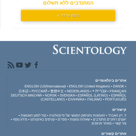
המתנדבים ללא תשלום
בקש ערכה »
אתרים בינלאומיים
ENGLISH (US/International)
ENGLISH (United Kingdom)
DANSK
עברית
日本語
РУССКИЙ
繁體中文
NEDERLANDS
FRANÇAIS
DEUTSCH
MAGYAR
NORSK
SVENSKA
ESPAÑOL (LATINO)
ESPAÑOL
(CASTELLANO)
ΕΛΛΗΝΙΚA
ITALIANO
PORTUGUÊS
קישורים
ל. רון האברד
האמונות והעיסוק המעשי של סיינטולוגיה
קול למען האנושות
יועצים רוחניים מתנדבים
שאלות נפוצות
ספרים
קורסים באינטרנט
מידע נוסף
צור קשר
מאתר ארגונים
אתרים קשורים