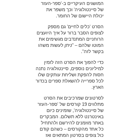
המושגים העיקריים ב-'ספר-העזר
של סיינטולוגיה'
וכך משפר את
יכולת היישום של החומר.
הסרט 'כלים לחיים' גם מספק
לצופים הסבר ברור על איך היועצים
הרוחניים המתנדבים מגשימים את
המוטו שלהם – "
ניתן
לעשות משהו
בקשר לזה".
כדי להפוך את הסרט הזה לזמין
למיליונים נוספים, סיינטולוגיה נתנה
חסות להפקת ושליחת עותקים שלו
לכל ספרייה להשאלת ספרים בכדור
הארץ.
לסרטונים שמרכיבים את הסרט
מתלווים 19 קורסים של 'ספר-העזר
של סיינטולוגיה', שזמינים כיום
באינטרנט ללא תשלום. המבקרים
באתר מוזמנים להירשם ולהתחיל
כל אחד מהקורסים – כשהם קודם
כול צופים בסרטון המתאים ואז