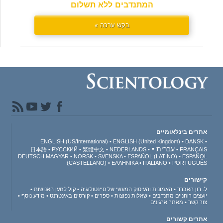
המתנדבים ללא תשלום
בקש ערכה »
אתרים בינלאומיים
ENGLISH (US/International)
ENGLISH (United Kingdom)
DANSK
עברית
日本語
РУССКИЙ
繁體中文
NEDERLANDS
FRANÇAIS
DEUTSCH
MAGYAR
NORSK
SVENSKA
ESPAÑOL (LATINO)
ESPAÑOL
(CASTELLANO)
ΕΛΛΗΝΙΚA
ITALIANO
PORTUGUÊS
קישורים
ל. רון האברד
האמונות והעיסוק המעשי של סיינטולוגיה
קול למען האנושות
יועצים רוחניים מתנדבים
שאלות נפוצות
ספרים
קורסים באינטרנט
מידע נוסף
צור קשר
מאתר ארגונים
אתרים קשורים