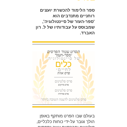
ספר הלימוד להכשרת יועצים
רוחניים מתנדבים הוא
'ספר-העזר של סיינטולוגיה',
שמבוסס על עבודותיו של ל. רון
האברד.
הסרט עטור הפרסים
׳ספר-העזר
של סיינטולוגיה:
כלים
לחיים׳
פרס אווה
פרס פלטינום
פרס מרקום
פרס פלטינום
פרס אורורה
פרס פלטינום להצגה הטובה ביותר
בעולם שבו הפרט מותקף באופן
הולך וגובר על-ידי כוחות כלכליים,