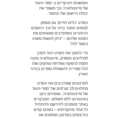
המושגים העיקריים ב-'ספר-העזר
של סיינטולוגיה'
וכך משפר את
יכולת היישום של החומר.
הסרט 'כלים לחיים' גם מספק
לצופים הסבר ברור על איך היועצים
הרוחניים המתנדבים מגשימים את
המוטו שלהם – "
ניתן
לעשות משהו
בקשר לזה".
כדי להפוך את הסרט הזה לזמין
למיליונים נוספים, סיינטולוגיה נתנה
חסות להפקת ושליחת עותקים שלו
לכל ספרייה להשאלת ספרים בכדור
הארץ.
לסרטונים שמרכיבים את הסרט
מתלווים 19 קורסים של 'ספר-העזר
של סיינטולוגיה', שזמינים כיום
באינטרנט ללא תשלום. המבקרים
באתר מוזמנים להירשם ולהתחיל
כל אחד מהקורסים – כשהם קודם
כול צופים בסרטון המתאים ואז