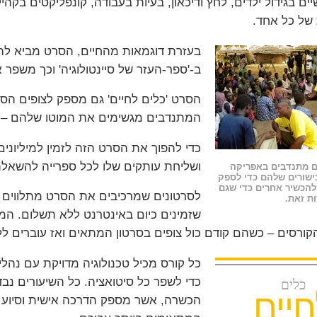
יים בגידול ילדים, לחץ ודיכאון, בעיות בעבודה, קונפליקטים בק
של כל אחד.
בעזרת דוגמאות מהחיים, הסרט מביא להב
ב-'ספר-העזר של סיינטולוגיה'
וכך משפר את
הסרט 'כלים לחיים' גם מספק לצופים הסבר
המתנדבים מגשימים את המוטו שלהם – 
כדי להפוך את הסרט הזה לזמין למיליונים
ושליחת עותקים שלו לכל ספרייה להשאלת
ים מתנדבים באפריקה
שורים שלהם כדי לספק
להכשיר אחרים כדי שגם
ות זאת.
שזמינים כיום באינטרנט ללא תשלום. ה
ורסים – כשהם קודם כול צופים בסרטון המתאים ואז עוברים לל
כל קורס מכיל טכנולוגיה מדויקת עם נהל
כדי לשפר כל סיטואציה. כל השיעורים נבד
כלים
חיים
הכשרה, אשר מספק הדרכה אישית וסיוע ל