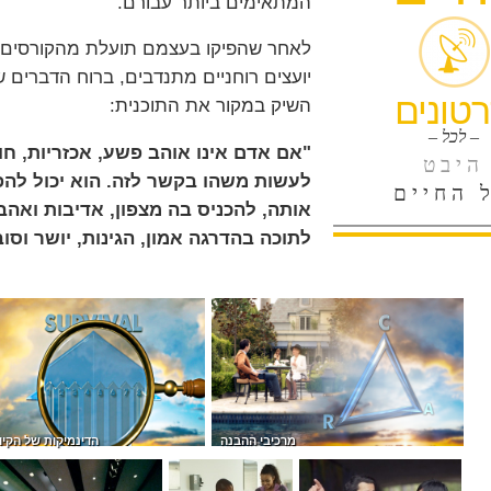
המתאימים ביותר עבורם.
לאחר שהפיקו בעצמם תועלת מהקורסים, 
יועצים רוחניים מתנדבים, ברוח הדברים 
טונים
השיק במקור את התוכנית:
– לכל –
"אם אדם אינו אוהב פשע, אכזריות, חו
היבט
לעשות משהו בקשר לזה. הוא יכול להפו
 החיים
אותה, להכניס בה מצפון, אדיבות ואהב
לתוכה בהדרגה אמון, הגינות, יושר וסוב
מרכיבי ההבנה
הדינמיקות של הקיו