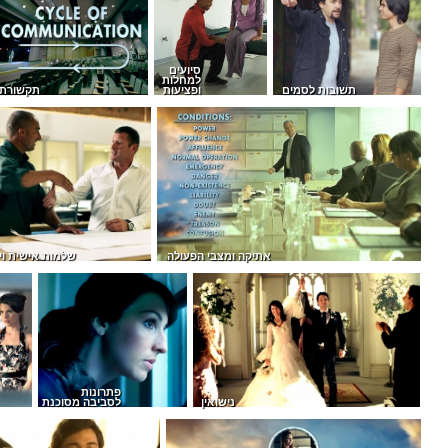
סיועים
למחלות
תשובות לסמים
ופציעות
תקשורת
אתיקה ומצבי הפעולה
שלמות אישית וי
פתרונות
נישואין
לסביבה מסוכנת