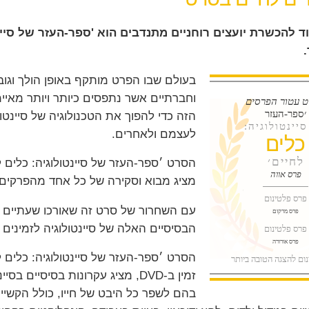
ד להכשרת יועצים רוחניים מתנדבים הוא 'ספר-העזר של סיינ
בעולם שבו הפרט מותקף באופן הולך וגובר 
וחברתיים אשר נתפסים כיותר ויותר מאי
 עטור הפרסים
׳ספר-העזר
הזה כדי להפוך את הטכנולוגיה של סיינטולו
יינטולוגיה:
לעצמם ולאחרים.
כלים
לחיים׳
פרס אווה
מציג מבוא וסקירה של כל אחד מהפרקים ש
פרס פלטינום
עם השחרור של סרט זה שאורכו שעתיים וח
פרס מרקום
הבסיסיים האלה של סיינטולוגיה לזמינים
פרס פלטינום
פרס אורורה
הסרט ׳ספר-העזר של סיינטולוגיה: כלים ל
ום להצגה הטובה ביותר
זמין ב-DVD, מציג עקרונות בסיסיי
בהם לשפר כל היבט של חייו, כולל הקשיים