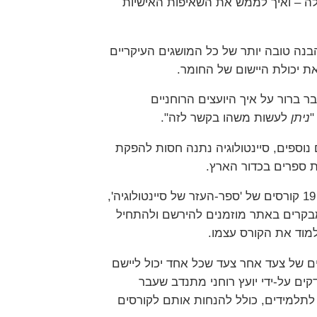
הילה – ואיך לממש את השאיפות האישיות
נה טובה יותר של כל המושגים העיקריים
 יכולת היישום של החומר.
 ברור על איך היועצים הרוחניים
"
ניתן
לעשות משהו בקשר לזה".
 נוספים, סיינטולוגיה נתנה חסות להפקת
 ספרים בכדור הארץ.
לסרטונים שמרכיבים את הסרט מתלווים 19 קורסים של 'ספר-העזר של סיינטולוגיה',
מבקרים באתר מוזמנים להירשם ולהתחיל
מוד את הקורס עצמו.
ים של צעד אחר צעד שכל אחד יכול ליישם
קים על-ידי יועץ רוחני מתנדב שעבר
תלמידים, כולל להנחות אותם לקורסים