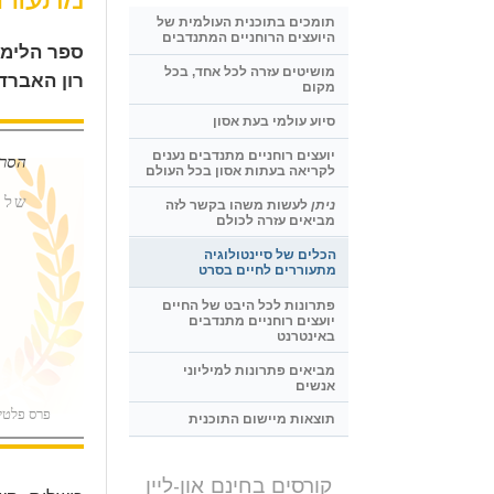
תומכים בתוכנית העולמית של
היועצים הרוחניים המתנדבים
ספר הלימו
מושיטים עזרה לכל אחד, בכל
רון האברד.
מקום
סיוע עולמי בעת אסון
יועצים רוחניים מתנדבים נענים
הסרט
לקריאה בעתות אסון בכל העולם
של ס
ניתן
לעשות משהו בקשר לזה
מביאים עזרה לכולם
הכלים של סיינטולוגיה
מתעוררים לחיים בסרט
פתרונות לכל היבט של החיים
יועצים רוחניים מתנדבים
באינטרנט
מביאים פתרונות למיליוני
אנשים
פרס פלטינ
תוצאות מיישום התוכנית
קורסים בחינם און-ליין