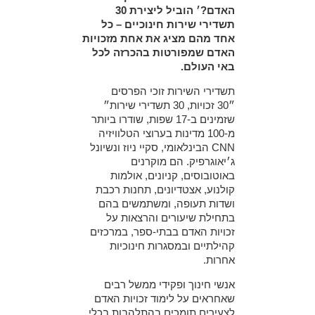
האדם?׳
הוביל ליצירת 30
תשדירי שירות חינוכיים – כל
אחד מהם מציג את אחת מזכויות
האדם שמפורטות בהכרזה לכל
באי העולם.
תשדירי השירות זוכי הפרסים
״30 זכויות, 30 תשדירי שירות״
שזמינים ב-17 שפות, שודרו ביותר
מ-100 מדינות בערוצי הטלוויזיה
CNN הבינלאומי, סקיי ניוז ונשיונל
ג׳יאוגרפיק. הם מוקרנים
באוטובוסים, קניונים, אולמות
קולנוע, אצטדיונים, תחנות רכבת
ושדות תעופה, ומשתמשים בהם
בתחילת שיעורים והרצאות על
זכויות האדם בבתי-ספר, במרכזים
קהילתיים ובמסגרות חינוכיות
אחרות.
אנשי חינוך ופקידי ממשל רבים
שאחראים על לימוד זכויות האדם
לצעירים תומכים בהתלהבות בכלי