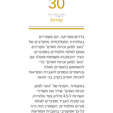
30
תשדירי
שירות
בדרום-אפריקה, הם משודרים
בטלוויזיה הממלכתית. מתנדבים של
׳נוער למען זכויות האדם׳ מקרינים
אותם לאלפי תלמידים בסמינרים.
העיר יוהנסבורג משתפת פעולה עם
׳נוער למען זכויות האדם׳ כדי
להשתמש בחומרים האלה
ובחומרים נוספים להגברת המודעות
לזכויות האדם בקרב בני הנוער.
באקוודור, הסניף של ׳נוער למען
זכויות האדם׳ שידר את תשדירי
השירות ל-4.5 מיליון צופי טלוויזיה,
ובו זמנית העביר סמינרים לאלפי
מורים ותלמידים. הקמפיין הזה היה
כל-כך אפקטיבי בהגברת המודעות