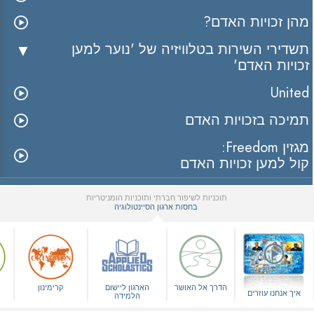
מהן זכויות האדם?
תשדירי השירות בטלוויזיה של 'נוער למען
זכויות האדם'
United
תמיכה בזכויות האדם
מגזין Freedom:
קול למען זכויות האדם
תוכניות לשיפור חברתי ותוכניות הומניטריות
בחסות ארגון הסיינטולוגיה
▼
הדרך אל האושר
הארגון ליישום
קרימינון
איך אנחנו עוזרים
הלמידה