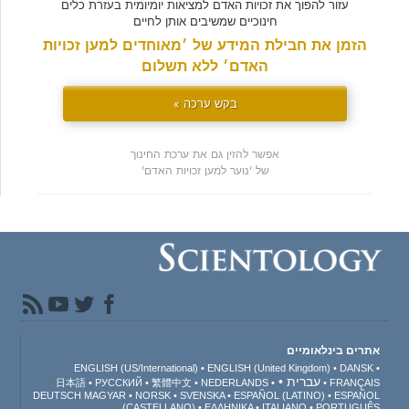
עזור להפוך את זכויות האדם למציאות יומיומית בעזרת כלים
חינוכיים שמשיבים אותן לחיים
הזמן את חבילת המידע של ׳מאוחדים למען זכויות
האדם׳ ללא תשלום
בקש ערכה »
אפשר להזין גם את ערכת החינוך
של 'נוער למען זכויות האדם'
אתרים בינלאומיים
ENGLISH (US/International)
ENGLISH (United Kingdom)
DANSK
עברית
日本語
РУССКИЙ
繁體中文
NEDERLANDS
FRANÇAIS
DEUTSCH
MAGYAR
NORSK
SVENSKA
ESPAÑOL (LATINO)
ESPAÑOL
(CASTELLANO)
ΕΛΛΗΝΙΚA
ITALIANO
PORTUGUÊS