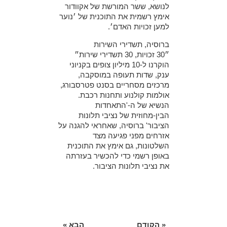
לנושא, ששר המורשת של אקוודור
אימץ רשמית את התוכנית של ׳נוער
למען זכויות האדם׳.
ברוסיה, תשדירי השירות
״30 זכויות, 30 תשדירי שירות״
הוקרנו ל-10 מיליון צופים בקניוני
ענק, שדות תעופה במוסקבה,
מרכזים מסחריים בסנט פטרסבורג,
אולמות קולנוע ותחנות רכבת.
הנשיא של ה-'התאחדות
הבין-מחוזית של נציבי תלונות
הציבור' ברוסיה, שאחראי להגנה על
אזרחים מפני פגיעה מצד
השלטונות, גם אימץ את התוכנית
באופן רשמי כדי להכשיר בעזרתה
את נציבי תלונות הציבור.
« הקודם
הבא »