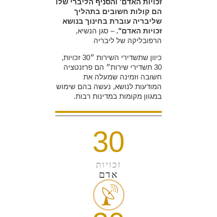
זכויות האדם' והסניף הליברי שלו
הם קולות חשובים בתהליך
שליבריה עוברת בחינוך בנושא
זכויות האדם".
– סגן הנשיא,
הרפובליקה של ליבריה
כיוון שתשדירי השירות ״30 זכויות,
30 תשדירי שירות״ הם פרזנטציה
חשובה וזמינה שמעלה את
המודעות לנושא, נעשה בהם שימוש
במגוון מקומות במדינות רבות.
30
זכויות
אדם