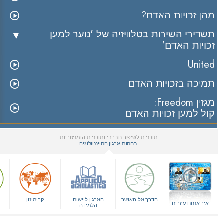
מהן זכויות האדם?
תשדירי השירות בטלוויזיה של 'נוער למען
זכויות האדם'
United
תמיכה בזכויות האדם
מגזין Freedom:
קול למען זכויות האדם
תוכניות לשיפור חברתי ותוכניות הומניטריות
בחסות ארגון הסיינטולוגיה
▼
הדרך אל האושר
הארגון ליישום
קרימינון
איך אנחנו עוזרים
הלמידה