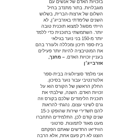
בזכויות האדם של אנשים עם
מוגבלויות. בתור מתנדב בחיל
השלום של ארצות-הברית, בשלוש
השנים שלימדתי באזרבייג׳ן, לא
הייתי מסוגל למצוא תוכנית טובה
יותר. השתמשתי בתוכנית כדי ללמד
יותר מ-150 בני נוער בגילאי
בית-ספר תיכון ומכללה ולעורר בהם
את המוטיבציה להיות יותר פעילים
בעניין זכויות האדם.
– מחנך,
אזרבייג׳ן
אני מלמד סוציולוגיה בבית-ספר
אלטרנטיבי עבור נוער בסיכון.
החלק הראשון של הקורס הוא על
זכויות האדם. השנה, שילבתי את
תוכנית הלימודים שלכם בקורס וזה
גרם לשינוי עצום. נהגתי להראות
להם תשדירי שירות שהופקו כ-15
שנים קודם לכן. התלמידים התחברו
מעט מאוד לתמונות. סרטוני
הווידיאו החדשים שאתם הפקתם
הוצגו לא רק פעם אחת, אלא הרבה