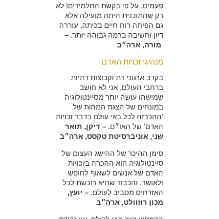
פעמים, על פי בקשת התלמידים! לא
רק שהתוכנית היתה מועילה אלא
גם הפיחה רוח חיים בכיתה, עוררה
דיון וחשיבה ברמה גבוהה יותר.
–
מורה, ארה״ב
מנהיגי זכויות האדם
בקרב ארגוני דת וקבוצות דתיות
ברחבי העולם, אני לא חושב
שמישהו עושה יותר מסיינטולוגיה
במונחים של הצגת המהות של
'ההכרזה לכל באי עולם בדבר זכויות
האדם' של האו״ם.
– דיקן, תואר
שני, אוניברסיטת טקסס, ארה״ב
סימן ההיכר של ההישג העצום של
סיינטולוגיה הוא ההכרה בזכויות
האדם של אנשים לשאוף לחופש
ולאושר, והכבוד שהיא רוכשת לכל
האזרחים מסביב לעולם.
– יועץ,
מכון רוזוולט, ארה״ב