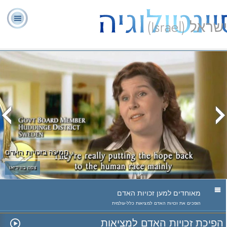
ישראל (Israel)
יועצים
ל. רון
מהי
שאלות
אודותינו
רוחניים
ספ
האברד
סיינטולוגיה?
נפוצות
מתנדבים
תמיכה בזכויות האדם
צפה בווידיאו
מאוחדים למען זכויות האדם
הופכים את זכויות האדם למציאות כלל-עולמית
הפיכת זכויות האדם למציאות