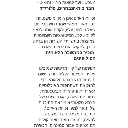
מעכשיו ועד למאות ה-22 וה-23.
–
חבר בית-הנבחרים, פלורידה
זכויות האדם אינן רעיון מופשט. זה
דבר מאוד ממשי שמתרחש בכל יום,
שעלינו להגן עליו, לקדם אותו ולדאוג
לקיומו. לכן, הסיטואציות היומיומיות
שמוצגות בתשדירי השירות הן בדיוק
הדרך לתקשר את זכויות האדם.
–
מזכיר בממשלה הלאומית,
הפיליפינים
הפיתוח של קווי מדיניות שנקבעו
על-ידי הפיקוד העליון דורש יישום
תוכניות מנע בצבא הלאומי. כדי
לחזק את השתתפות האוכלוסייה
האזרחית והקהילה הבינלאומית
בתוכניות האלה, הגדוד שלנו של
הצבא הלאומי אימץ את התוכנית
של ׳נוער למען זכויות האדם׳.
התוכנית מציגה גישה פשוטה
לבעיה, וחומרי העזר האור-קוליים
הם מצוינים עבור סמינרים והכשרת