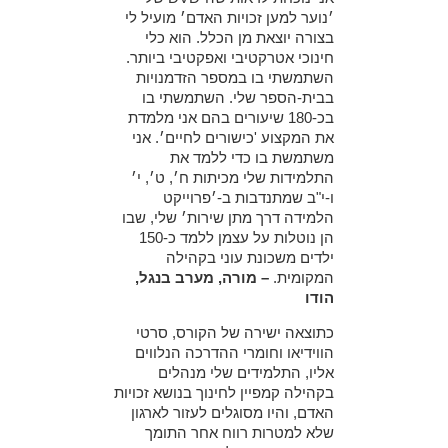
׳נוער למען זכויות האדם׳ מועיל לי
בצורה יוצאת מן הכלל. הוא כלי
חינוכי אטרקטיבי ואפקטיבי ביותר.
השתמשתי בו במספר הזדמנויות
בבית-הספר שלי. השתמשתי בו
בכ-180 שיעורים בהם אני מלמדת
את המקצוע 'כישורים לחיים׳. אני
משתמשת בו כדי ללמד את
התלמידות שלי מכיתות ח׳, ט׳, י׳
ו-י"ב שמתנדבות ב-׳פרוייקט
הלמידה דרך מתן שירות׳ שלי, שבו
הן נוטלות על עצמן ללמד כ-150
ילדים משכונת עוני בקהילה
המקומית.
– מורה, מערב בנגל,
הודו
כתוצאה ישירה של הקורס, סרטי
הווידיאו וחומרי ההדרכה הנלווים
אליו, התלמידים שלי מנהלים
בקהילה קמפיין לחינוך בנושא זכויות
האדם, והיו מסוגלים לעזור לארגון
שלא למטרות רווח אחר התומך