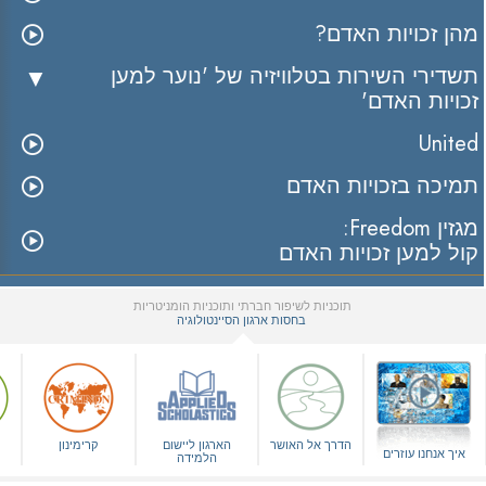
מהן זכויות האדם?
תשדירי השירות בטלוויזיה של 'נוער למען
זכויות האדם'
United
תמיכה בזכויות האדם
מגזין Freedom:
קול למען זכויות האדם
תוכניות לשיפור חברתי ותוכניות הומניטריות
בחסות ארגון הסיינטולוגיה
▼
הדרך אל האושר
הארגון ליישום
קרימינון
איך אנחנו עוזרים
הלמידה