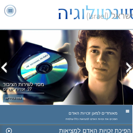
ישראל (Israel)
יועצים
ל. רון
מהי
שאלות
אודותינו
רוחניים
ספ
האברד
סיינטולוגיה?
נפוצות
מתנדבים
מסר לשירות הציבור
27. זכויות יוצרים
צפה בווידיאו
מאוחדים למען זכויות האדם
הופכים את זכויות האדם למציאות כלל-עולמית
הפיכת זכויות האדם למציאות