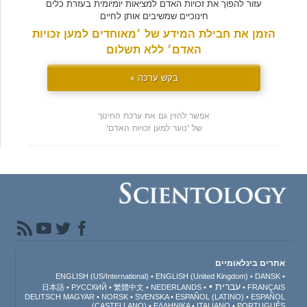
עזור להפוך את זכויות האדם למציאות יומיומית בעזרת כלים
חינוכיים שמשיבים אותן לחיים
הזמן את חבילת המידע של ׳מאוחדים למען זכויות
האדם׳ ללא תשלום
בקש ערכה »
אפשר להזין גם את ערכת החינוך
של 'נוער למען זכויות האדם'
אתרים בינלאומיים
ENGLISH (US/International)
ENGLISH (United Kingdom)
DANSK
עברית
日本語
РУССКИЙ
繁體中文
NEDERLANDS
FRANÇAIS
DEUTSCH
MAGYAR
NORSK
SVENSKA
ESPAÑOL (LATINO)
ESPAÑOL
(CASTELLANO)
ΕΛΛΗΝΙΚA
ITALIANO
PORTUGUÊS