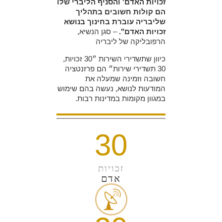
זכויות האדם' והסניף הליברי שלו
הם קולות חשובים בתהליך
שליבריה עוברת בחינוך בנושא
זכויות האדם".
– סגן הנשיא,
הרפובליקה של ליבריה
כיוון שתשדירי השירות ״30 זכויות,
30 תשדירי שירות״ הם פרזנטציה
חשובה וזמינה שמעלה את
המודעות לנושא, נעשה בהם שימוש
במגוון מקומות במדינות רבות.
30
זכויות
אדם