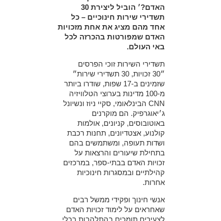
האדם?׳
הוביל ליצירת 30
תשדירי שירות חינוכיים – כל
אחד מהם מציג את אחת מזכויות
האדם שמפורטות בהכרזה לכל
באי העולם.
תשדירי השירות זוכי הפרסים
״30 זכויות, 30 תשדירי שירות״
שזמינים ב-17 שפות, שודרו ביותר
מ-100 מדינות בערוצי הטלוויזיה
CNN הבינלאומי, סקיי ניוז ונשיונל
ג׳יאוגרפיק. הם מוקרנים
באוטובוסים, קניונים, אולמות
קולנוע, אצטדיונים, תחנות רכבת
ושדות תעופה, ומשתמשים בהם
בתחילת שיעורים והרצאות על
זכויות האדם בבתי-ספר, במרכזים
קהילתיים ובמסגרות חינוכיות
אחרות.
אנשי חינוך ופקידי ממשל רבים
שאחראים על לימוד זכויות האדם
לצעירים תומכים בהתלהבות בכלי