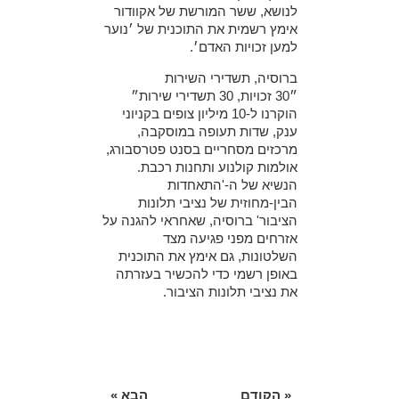
לנושא, ששר המורשת של אקוודור
אימץ רשמית את התוכנית של ׳נוער
למען זכויות האדם׳.
ברוסיה, תשדירי השירות
״30 זכויות, 30 תשדירי שירות״
הוקרנו ל-10 מיליון צופים בקניוני
ענק, שדות תעופה במוסקבה,
מרכזים מסחריים בסנט פטרסבורג,
אולמות קולנוע ותחנות רכבת.
הנשיא של ה-'התאחדות
הבין-מחוזית של נציבי תלונות
הציבור' ברוסיה, שאחראי להגנה על
אזרחים מפני פגיעה מצד
השלטונות, גם אימץ את התוכנית
באופן רשמי כדי להכשיר בעזרתה
את נציבי תלונות הציבור.
« הקודם
הבא »