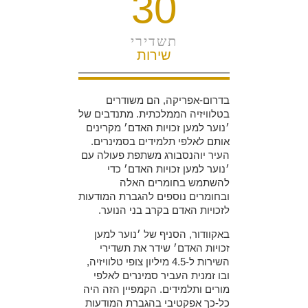
30
תשדירי
שירות
בדרום-אפריקה, הם משודרים
בטלוויזיה הממלכתית. מתנדבים של
׳נוער למען זכויות האדם׳ מקרינים
אותם לאלפי תלמידים בסמינרים.
העיר יוהנסבורג משתפת פעולה עם
׳נוער למען זכויות האדם׳ כדי
להשתמש בחומרים האלה
ובחומרים נוספים להגברת המודעות
לזכויות האדם בקרב בני הנוער.
באקוודור, הסניף של ׳נוער למען
זכויות האדם׳ שידר את תשדירי
השירות ל-4.5 מיליון צופי טלוויזיה,
ובו זמנית העביר סמינרים לאלפי
מורים ותלמידים. הקמפיין הזה היה
כל-כך אפקטיבי בהגברת המודעות