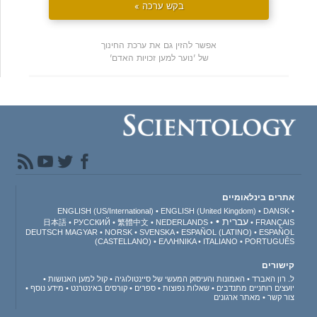
בקש ערכה »
אפשר להזין גם את ערכת החינוך
של 'נוער למען זכויות האדם'
אתרים בינלאומיים
ENGLISH (US/International)
ENGLISH (United Kingdom)
DANSK
עברית
日本語
РУССКИЙ
繁體中文
NEDERLANDS
FRANÇAIS
DEUTSCH
MAGYAR
NORSK
SVENSKA
ESPAÑOL (LATINO)
ESPAÑOL
(CASTELLANO)
ΕΛΛΗΝΙΚA
ITALIANO
PORTUGUÊS
קישורים
ל. רון האברד
האמונות והעיסוק המעשי של סיינטולוגיה
קול למען האנושות
יועצים רוחניים מתנדבים
שאלות נפוצות
ספרים
קורסים באינטרנט
מידע נוסף
צור קשר
מאתר ארגונים