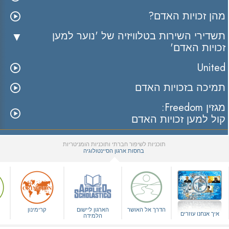
מהן זכויות האדם?
תשדירי השירות בטלוויזיה של 'נוער למען
זכויות האדם'
United
תמיכה בזכויות האדם
מגזין Freedom:
קול למען זכויות האדם
תוכניות לשיפור חברתי ותוכניות הומניטריות
בחסות ארגון הסיינטולוגיה
▼
הדרך אל האושר
הארגון ליישום
קרימינון
איך אנחנו עוזרים
הלמידה