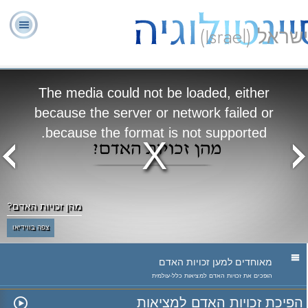
ישראל (Israel)
יועצים
ל. רון
מהי
שאלות
אודותינו
רוחניים
ספ
האברד
סיינטולוגיה?
נפוצות
The media could not be loaded, either
מתנדבים
because the server or network failed or
because the format is not supported.
מהן זכויות האדם?
צפה בווידיאו
מאוחדים למען זכויות האדם
הופכים את זכויות האדם למציאות כלל-עולמית
הפיכת זכויות האדם למציאות