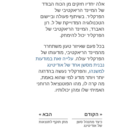
אלה יחדיו חזקים מן הכוח הבודד
של המיינד הריאקטיבי של
הפרקליר. בשיתוף פעולה וביישום
הטכנולוגיה המדוייקת של ל. רון
האברד, המיינד הריאקטיבי של
הפרקליר יכול להימחק.
בכל פעם שאיזור טעון משתחרר
מהמיינד הריאקטיבי, מודעותו של
הפרקליר עולה.
עלייה זאת במודעות
נבנית מסשן אחד של אודיטינג
למשנהו
, והפרקליר נעשה בהדרגה
יותר ויותר מודע למי שהוא באמת,
מה קרה לו, מהו הפוטנציאל הרוחני
האמיתי שלו ומהן יכולותיו.
« הקודם
הבא »
כיצד מתנהל סשן
מתן תוקף לתוצאות
של אודיטינג