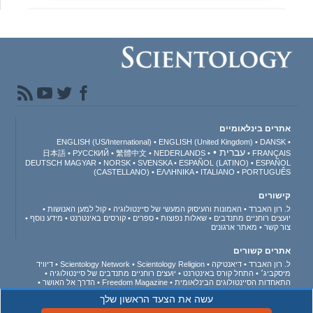
אתרים בינלאומיים
ENGLISH (US/International)
ENGLISH (United Kingdom)
DANSK
עברית
日本語
РУССКИЙ
繁體中文
NEDERLANDS
FRANÇAIS
DEUTSCH
MAGYAR
NORSK
SVENSKA
ESPAÑOL (LATINO)
ESPAÑOL
(CASTELLANO)
ΕΛΛΗΝΙΚA
ITALIANO
PORTUGUÊS
קישורים
ל. רון האברד
האמונות והעיסוק המעשי של סיינטולוגיה
קול למען האנושות
יועצים רוחניים מתנדבים
שאלות נפוצות
ספרים
קורסים באינטרנט
מידע נוסף
צור קשר
מאתר ארגונים
אתרים קשורים
ל. רון האברד
דיאנטיקה
Scientology Religion
Scientology Network
דיוויד
מיסקביג׳
התחל קורס באינטרנט
יועצים רוחניים מתנדבים של סיינטולוגיה
התאחדות הסיינטולוגים הבינלאומית
Freedom Magazine
הדרך אל האושר
תומכים בעולם ללא סמים
מאוחדים למען זכויות האדם
נוער למען זכויות האדם
עשה את הצעד הראשון שלך
ועדת האזרחים לזכויות האדם