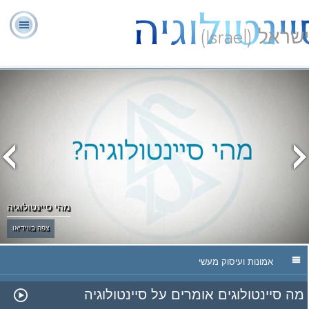
ישראל (Israel)
יועצים
ל. רון
מהי
שאלות
אודותינו
רוחניים
ספ
האברד
סיינטולוגיה?
נפוצות
מתנדבים
מהי סיינטולוגיה
צפה בווידיאו
אמונות ועיסוק מעשי
מה סיינטולוגים אומרים על סיינטולוגיה