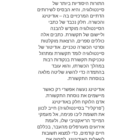
התורות היסודיות ביותר של
סיינטולוגיה, והיא הבסיס לשירותים
הדתיים המרכזיים בה – אודיטינג
והכשרה. חלק נכבד של כתבי
הסיינטולוגיה מוקדש להבנה
וליישום של תקשורת. כתבים אלה
כוללים ספרים, הרצאות מוקלטות
וסרטי הכשרה טכניים. אודיטור של
סיינטולוגיה לומד תקשורת ומתרגל
טכניקות תקשורת בנקודות רבות
במהלך הכשרתו, והוא עובד
בהתמדה כדי להשיג שליטה מלאה
בנוסחת התקשורת.
אודיטינג נעשה אפשרי רק כאשר
מיישמים את נוסחת התקשורת.
אדם הלוקח חלק באודיטינג
("פרקליר" בסיינטולוגיה) חייב לכוון
את תשומת ליבו פנימה, אל מעמקי
המיינד הריאקטיבי שלו, ולעמת
אירועים מעורפלים מהעבר, בכללם
חיים קודמים, כדי למצוא תשובות
לשאלות האודיטינג, למחוק את