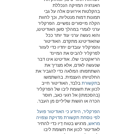
האנרגיה המזיקה הנכללת
בהקלטות אירועים אלה על גבי
תמונות דמות מנטליות, וכך לחוות
הקלה מייסורים נפשיים. הפרקליר
ערני לגמרי במהלך סשן האודיטינג,
והוא נעשה ערני עוד יותר ככל
שהאודיטינג מתקדם. האודיטור
והפרקליר עובדים יחדיו כדי לעזור
לפרקליר להביס את המיינד
הריאקטיבי שלו. אודיטינג אינו דבר
שנעשה לאדם, אלא מצריך את
השתתפותו המלאה כדי להגביר את
החלטיותו העצמית. בהשתמשו
ב
תקשורת
בלבד, האודיטור חייב
לכוון את תשומת ליבו של הפרקליר
(בהסכמתו) אל רגעי כאב, חוסר
הכרה או רגשות שליליים מן העבר.
הפרקליר, היודע כי האודיטור פועל
לפי נוסחת תקשורת מדויקת וצפויה
מראש
, מרגיש בטוח דַיו כדי להתיר
לאודיטור לכוון את תשומת ליבו