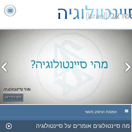
ישראל (Israel)
יועצים
ל. רון
מהי
שאלות
אודותינו
רוחניים
ספ
האברד
סיינטולוגיה?
נפוצות
מתנדבים
מהי סיינטולוגיה
צפה בווידיאו
אמונות ועיסוק מעשי
מה סיינטולוגים אומרים על סיינטולוגיה