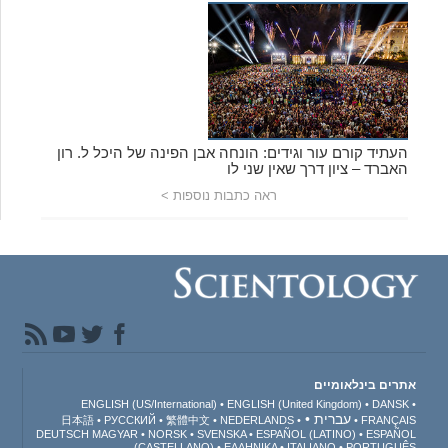
העתיד קורם עור וגידים: הונחה אבן הפינה של היכל ל. רון
האברד – ציון דרך שאין שני לו
ראה כתבות נוספות >
אתרים בינלאומיים
ENGLISH (US/International)
ENGLISH (United Kingdom)
DANSK
עברית
日本語
РУССКИЙ
繁體中文
NEDERLANDS
FRANÇAIS
DEUTSCH
MAGYAR
NORSK
SVENSKA
ESPAÑOL (LATINO)
ESPAÑOL
(CASTELLANO)
ΕΛΛΗΝΙΚA
ITALIANO
PORTUGUÊS