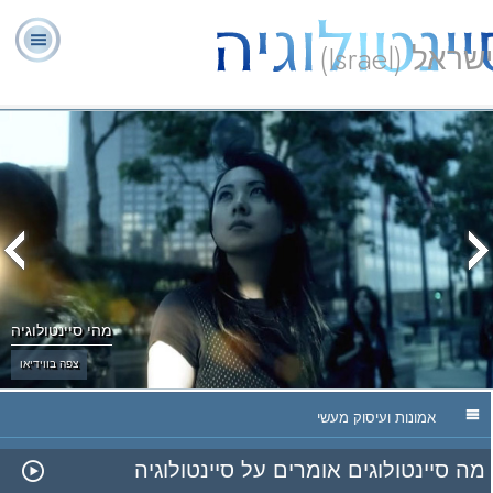
ישראל (Israel)
יועצים
ל. רון
מהי
שאלות
אודותינו
רוחניים
ספ
האברד
סיינטולוגיה?
נפוצות
מתנדבים
מהי סיינטולוגיה
צפה בווידיאו
אמונות ועיסוק מעשי
מה סיינטולוגים אומרים על סיינטולוגיה