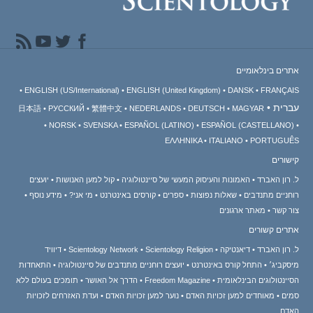
אתרים בינלאומיים
ENGLISH (US/International)
ENGLISH (United Kingdom)
DANSK
FRANÇAIS
עברית
日本語
РУССКИЙ
繁體中文
NEDERLANDS
DEUTSCH
MAGYAR
NORSK
SVENSKA
ESPAÑOL (LATINO)
ESPAÑOL (CASTELLANO)
ΕΛΛΗΝΙΚA
ITALIANO
PORTUGUÊS
קישורים
ל. רון האברד
האמונות והעיסוק המעשי של סיינטולוגיה
קול למען האנושות
יועצים
רוחניים מתנדבים
שאלות נפוצות
ספרים
קורסים באינטרנט
מי אני?
מידע נוסף
צור קשר
מאתר ארגונים
אתרים קשורים
ל. רון האברד
דיאנטיקה
Scientology Religion
Scientology Network
דיוויד
מיסקביג׳
התחל קורס באינטרנט
יועצים רוחניים מתנדבים של סיינטולוגיה
התאחדות
הסיינטולוגים הבינלאומית
Freedom Magazine
הדרך אל האושר
תומכים בעולם ללא
סמים
מאוחדים למען זכויות האדם
נוער למען זכויות האדם
ועדת האזרחים לזכויות
האדם