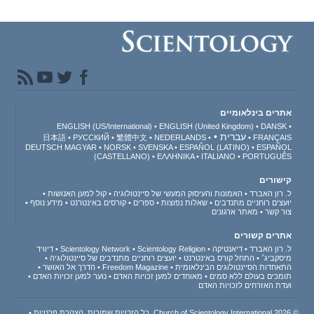
אתרים בינלאומיים
ENGLISH (US/International)
ENGLISH (United Kingdom)
DANSK
עברית
日本語
РУССКИЙ
繁體中文
NEDERLANDS
FRANÇAIS
DEUTSCH
MAGYAR
NORSK
SVENSKA
ESPAÑOL (LATINO)
ESPAÑOL
(CASTELLANO)
ΕΛΛΗΝΙΚA
ITALIANO
PORTUGUÊS
קישורים
ל. רון האברד
האמונות והעיסוק המעשי של סיינטולוגיה
קול למען האנושות
יועצים רוחניים מתנדבים
שאלות נפוצות
ספרים
קורסים באינטרנט
מידע נוסף
צור קשר
מאתר ארגונים
אתרים קשורים
ל. רון האברד
דיאנטיקה
Scientology Religion
Scientology Network
דיוויד
מיסקביג׳
התחל קורס באינטרנט
יועצים רוחניים מתנדבים של סיינטולוגיה
התאחדות הסיינטולוגים הבינלאומית
Freedom Magazine
הדרך אל האושר
תומכים בעולם ללא סמים
מאוחדים למען זכויות האדם
נוער למען זכויות האדם
ועדת האזרחים לזכויות האדם
© 2026 Church of Scientology International. כל הזכויות שמורות.
הצהרת פרטיות
•