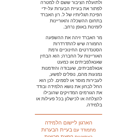
ולתועלת הציבור ששם לו למטרה
לפתור את בעיית הבערות על-ידי
הפיכת תגליותיו של ל. רון האברד
בתחום ההשכלה והאוריינות
לזמינות באופן נרחב.
מר האברד זיהה את ההשפעה
החמורה שיש להתדרדרות
הסטנדרטים החינוכיים ורמת
האוריינות על החברה; הוא הבחין
שאנאלפביתים או כמעט
אנאלפביתים, שעבודה והזדמנות
נמנעות מהם, נופלים לפשע,
לעבירות מוסר או לסמים. לכן הוא
החל לבחון את נושא הלמידה ובודד
את הגורמים המדויקים שהובילו
להצלחה או לכישלון בכל פעילות או
בלמידה.
הארגון ליישום הלמידה
בעיית הבערות
מתמודד עם
הפצת פריצות
באמצעות