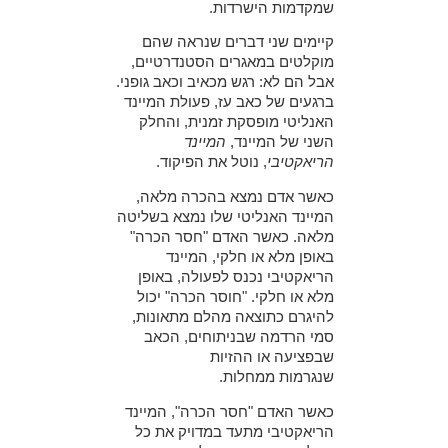
שמקדמות הישרדות.
קיימים שני דברים שנראה שהם
מוקלטים במאגרים הסטנדרטיים,
אבל הם לא: רגש מכאיב וכאב גופני.
ברגעים של כאב עז, פעולת המיינד
האנליטי מופסקת זמנית, והחלק
השני של המיינד,
המיינד
הריאקטיבי
, נוטל את הפיקוד.
כאשר אדם נמצא בהכרה מלאה,
המיינד האנליטי שלו נמצא בשליטה
מלאה. כאשר האדם "חסר הכרה"
באופן מלא או חלקי, המיינד
הריאקטיבי נכנס לפעולה, באופן
מלא או חלקי. "חוסר הכרה" יכול
להיגרם כתוצאה מהלם מתאונות,
סמי הרדמה שבניתוחים, הכאב
שבפציעה או ההזיות
שנגרמות ממחלות.
כאשר האדם "חסר הכרה", המיינד
הריאקטיבי מתעד במדויק את כל