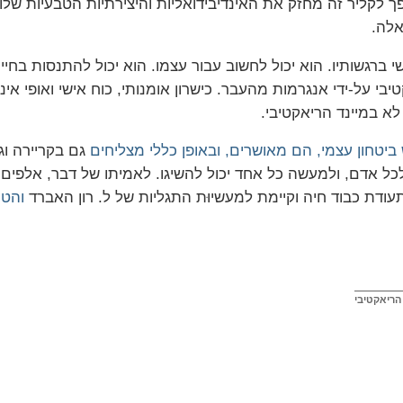
 לקליר זה מחזק את האינדיבידואליות והיצירתיות הטבעיות של
אלה.
י ברגשותיו. הוא יכול לחשוב עבור עצמו. הוא יכול להתנסות ב
יבי על-ידי אנגרמות מהעבר. כישרון אומנותי, כוח אישי ואופי אי
א במיינד הריאקטיבי.
 ביטחון עצמי, הם מאושרים, ובאופן כללי מצליחים
גם בקריירה וג
לכל אדם, ולמעשה כל אחד יכול להשיגו. לאמיתו של דבר, אלפי
 תעודת כבוד חיה וקיימת למעשיוּת התגליות של ל. רון האברד
והטכ
 הריאקטיבי