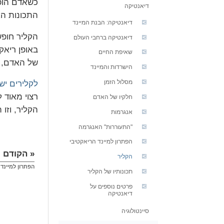
כשאדם הופך
דיאנטיקה
התכונות ה
דיאנטיקה: הבנת המיינד
הקליר חופש
דיאנטיקה ברחבי העולם
באופן ריאקט
שאיפת החיים
של האדם, ל
הישרדות והמיינד
מסלול הזמן
לקלירים יש
רצוי מאוד 
חלקיו של האדם
הקליר, וזו
אנגרמות
"התעוררות" האנגרמה
הפתרון למיינד הריאקטיבי
« הקודם
הקליר
הפתרון למיינד
תכונותיו של הקליר
פרטים נוספים על
דיאנטיקה
סיינטולוגיה