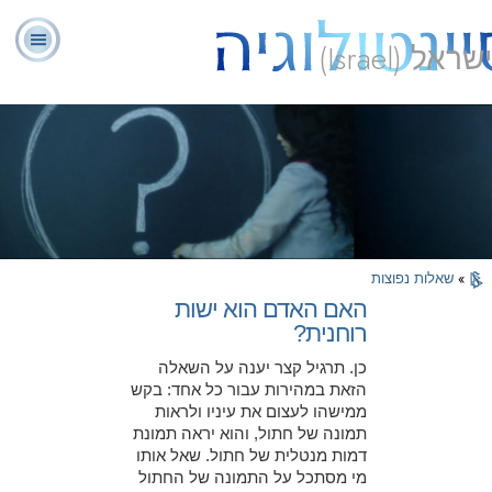
ישראל (Israel)
יועצים
ל. רון
מהי
שאלות
אודותינו
רוחניים
ספ
האברד
סיינטולוגיה?
נפוצות
מתנדבים
»
שאלות נפוצות
האם האדם הוא ישות
רוחנית?
כן. תרגיל קצר יענה על השאלה
הזאת במהירות עבור כל אחד: בקש
ממישהו לעצום את עיניו ולראות
תמונה של חתול, והוא יראה תמונת
דמות מנטלית של חתול. שאל אותו
מי מסתכל על התמונה של החתול