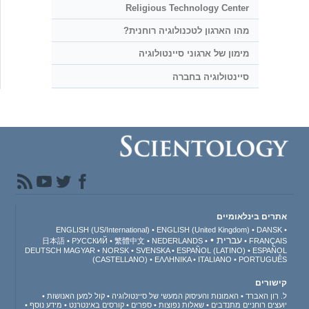
Religious Technology Center
מהו הארגון לטכנולוגיה רוחנית?
מימון של ארגוני סיינטולוגיה
סיינטולוגיה בחברה
אתרים בינלאומיים
ENGLISH (US/International)
ENGLISH (United Kingdom)
DANSK
עברית
日本語
РУССКИЙ
繁體中文
NEDERLANDS
FRANÇAIS
DEUTSCH
MAGYAR
NORSK
SVENSKA
ESPAÑOL (LATINO)
ESPAÑOL
(CASTELLANO)
ΕΛΛΗΝΙΚA
ITALIANO
PORTUGUÊS
קישורים
ל. רון האברד
האמונות והעיסוק המעשי של סיינטולוגיה
קול למען האנושות
יועצים רוחניים מתנדבים
שאלות נפוצות
ספרים
קורסים באינטרנט
מידע נוסף