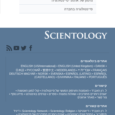
מימון של ארגוני סיינטולוגיה
סיינטולוגיה בחברה
אתרים בינלאומיים
ENGLISH (US/International)
ENGLISH (United Kingdom)
DANSK
עברית
日本語
РУССКИЙ
繁體中文
NEDERLANDS
FRANÇAIS
DEUTSCH
MAGYAR
NORSK
SVENSKA
ESPAÑOL (LATINO)
ESPAÑOL
(CASTELLANO)
ΕΛΛΗΝΙΚA
ITALIANO
PORTUGUÊS
קישורים
ל. רון האברד
האמונות והעיסוק המעשי של סיינטולוגיה
קול למען האנושות
יועצים רוחניים מתנדבים
שאלות נפוצות
ספרים
קורסים באינטרנט
מידע נוסף
צור קשר
מאתר ארגונים
אתרים קשורים
ל. רון האברד
דיאנטיקה
Scientology Religion
Scientology Network
דיוויד
מיסקביג׳
התחל קורס באינטרנט
יועצים רוחניים מתנדבים של סיינטולוגיה