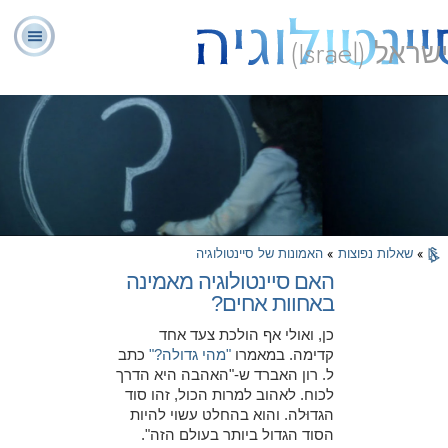
ישראל (Israel)
יועצים
ל. רון
מהי
שאלות
אודותינו
רוחניים
ספ
האברד
סיינטולוגיה?
נפוצות
מתנדבים
»
שאלות נפוצות
»
האמונות של סיינטולוגיה
האם סיינטולוגיה מאמינה
באחוות אחים?
כן, ואולי אף הולכת צעד אחד
קדימה. במאמרו
"מהי גדולה?"
כתב
ל. רון האברד ש-"האהבה היא הדרך
לכוח. לאהוב למרות הכול, זהו סוד
הגדוּלה. והוא בהחלט עשוי להיות
הסוד הגדול ביותר בעולם הזה".