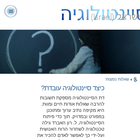
ישראל (Israel)
יועצים
ל. רון
מהי
שאלות
אודותינו
רוחניים
ספ
האברד
סיינטולוגיה?
נפוצות
מתנדבים
»
שאלות נפוצות
כיצד סיינטולוגיה עובדת?
דת הסיינטולוגיה מספקת תשובות
להרבה שאלות אודות חיים ומוות.
היא מקיפה נתיב ערוך ומתוכנן
במפורט ובמדויק. תוך כדי פיתוח
הסיינטולוגיה, ל. רון האברד גילה
טכנולוגיה לשחרור הרוח האנושית
ועל-ידי כך לאפשר לאדם להכיר את