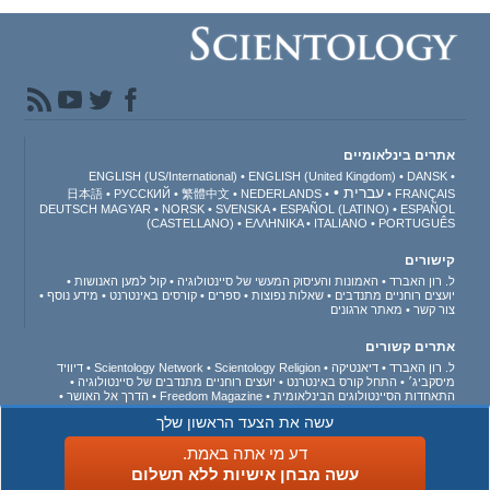
אתרים בינלאומיים
ENGLISH (US/International)
ENGLISH (United Kingdom)
DANSK
עברית
日本語
РУССКИЙ
繁體中文
NEDERLANDS
FRANÇAIS
DEUTSCH
MAGYAR
NORSK
SVENSKA
ESPAÑOL (LATINO)
ESPAÑOL
(CASTELLANO)
ΕΛΛΗΝΙΚA
ITALIANO
PORTUGUÊS
קישורים
ל. רון האברד
האמונות והעיסוק המעשי של סיינטולוגיה
קול למען האנושות
יועצים רוחניים מתנדבים
שאלות נפוצות
ספרים
קורסים באינטרנט
מידע נוסף
צור קשר
מאתר ארגונים
אתרים קשורים
ל. רון האברד
דיאנטיקה
Scientology Religion
Scientology Network
דיוויד
מיסקביג׳
התחל קורס באינטרנט
יועצים רוחניים מתנדבים של סיינטולוגיה
התאחדות הסיינטולוגים הבינלאומית
Freedom Magazine
הדרך אל האושר
תומכים בעולם ללא סמים
מאוחדים למען זכויות האדם
נוער למען זכויות האדם
עשה את הצעד הראשון שלך
ועדת האזרחים לזכויות האדם
דע מי אתה באמת.
© 2026 Church of Scientology International. כל הזכויות שמורות.
הצהרת פרטיות
•
עשה מבחן אישיות ללא תשלום
מדיניות לגבי עוגיות
•
תנאי השימוש
•
הבהרה משפטית