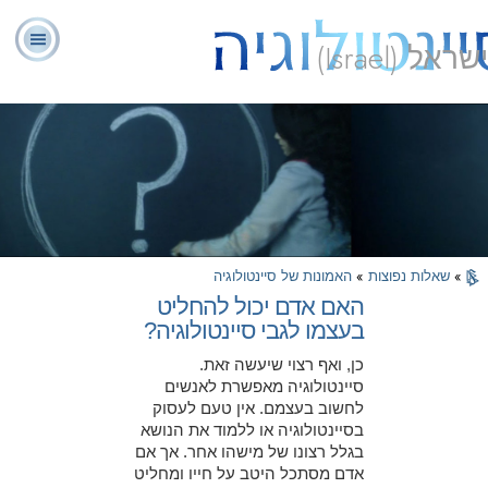
ישראל (Israel)
יועצים
ל. רון
מהי
שאלות
אודותינו
רוחניים
ספ
האברד
סיינטולוגיה?
נפוצות
מתנדבים
»
שאלות נפוצות
»
האמונות של סיינטולוגיה
האם אדם יכול להחליט
בעצמו לגבי סיינטולוגיה?
כן, ואף רצוי שיעשה זאת.
סיינטולוגיה מאפשרת לאנשים
לחשוב בעצמם. אין טעם לעסוק
בסיינטולוגיה או ללמוד את הנושא
בגלל רצונו של מישהו אחר. אך אם
אדם מסתכל היטב על חייו ומחליט