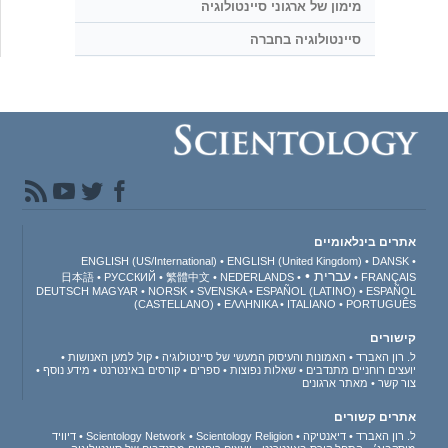
מימון של ארגוני סיינטולוגיה
סיינטולוגיה בחברה
אתרים בינלאומיים
ENGLISH (US/International)
ENGLISH (United Kingdom)
DANSK
עברית
日本語
РУССКИЙ
繁體中文
NEDERLANDS
FRANÇAIS
DEUTSCH
MAGYAR
NORSK
SVENSKA
ESPAÑOL (LATINO)
ESPAÑOL
(CASTELLANO)
ΕΛΛΗΝΙΚA
ITALIANO
PORTUGUÊS
קישורים
ל. רון האברד
האמונות והעיסוק המעשי של סיינטולוגיה
קול למען האנושות
יועצים רוחניים מתנדבים
שאלות נפוצות
ספרים
קורסים באינטרנט
מידע נוסף
צור קשר
מאתר ארגונים
אתרים קשורים
ל. רון האברד
דיאנטיקה
Scientology Religion
Scientology Network
דיוויד