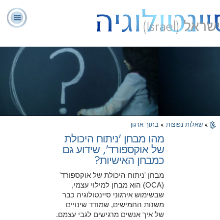
ישראל (Israel)
יועצים
ל. רון
מהי
שאלות
אודותינו
רוחניים
ספ
האברד
סיינטולוגיה?
נפוצות
מתנדבים
»
שאלות נפוצות
»
בתוך ארגון
מהו מבחן 'ניתוח היכולת
של אוקספורד', שידוע גם
כמבחן האישיות?
מבחן 'ניתוח היכולת של אוקספורד'
(OCA) הוא מבחן למילוי עצמי,
שבשימוש אירגוני סיינטולוגיה כבר
משנות החמישים, שמודד שינויים
של איך אנשים מרגישים לגבי עצמם.