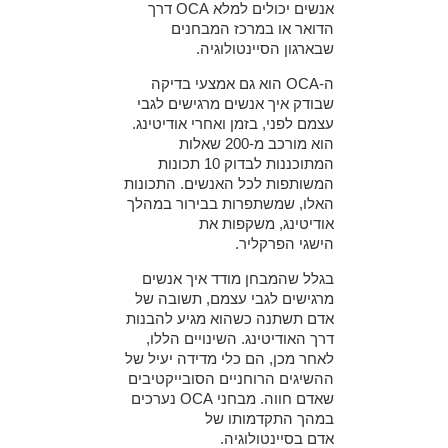
אנשים יכולים למלא OCA דרך
הדואר או במרכז המבחנים
שבארגון הסיינטולוגיה.
ה-OCA הוא גם אמצעי בדיקה
שבודק איך אנשים מרגישים לגבי
עצמם לפני, בזמן ואחרי אודיטינג.
הוא מורכב מ-200 שאלות
המתוכננות לבדוק 10 תכונות
המשותפות לכל האנשים. התכונות
האלו, שמשתפרות בבירור במהלך
אודיטינג, משקפות את
הישגי הפרקליר.
בגלל שהמבחן מודד איך אנשים
מרגישים לגבי עצמם, תשובה של
אדם תשתנה כשהוא מגיע להבנות
דרך האודיטינג. השינויים הללו,
לאחר מכן, הם כלי מדידה יעיל של
ההשיגים הרוחניים הסובייקטיבים
שאדם חווה. מבחני OCA נערכים
במהך התקדמותו של
אדם בסיינטולוגיה.