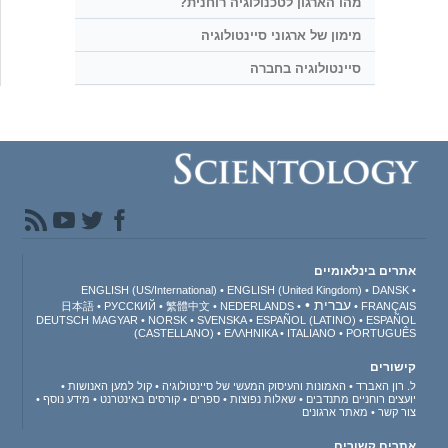
מהו הארגון לטכנולוגיה רוחנית?
מימון של ארגוני סיינטולוגיה
סיינטולוגיה בחברה
אתרים בינלאומיים
ENGLISH (US/International)
ENGLISH (United Kingdom)
DANSK
עברית
日本語
РУССКИЙ
繁體中文
NEDERLANDS
FRANÇAIS
DEUTSCH
MAGYAR
NORSK
SVENSKA
ESPAÑOL (LATINO)
ESPAÑOL
(CASTELLANO)
ΕΛΛΗΝΙΚA
ITALIANO
PORTUGUÊS
קישורים
ל. רון האברד
האמונות והעיסוק המעשי של סיינטולוגיה
קול למען האנושות
יועצים רוחניים מתנדבים
שאלות נפוצות
ספרים
קורסים באינטרנט
מידע נוסף
צור קשר
מאתר ארגונים
אתרים קשורים