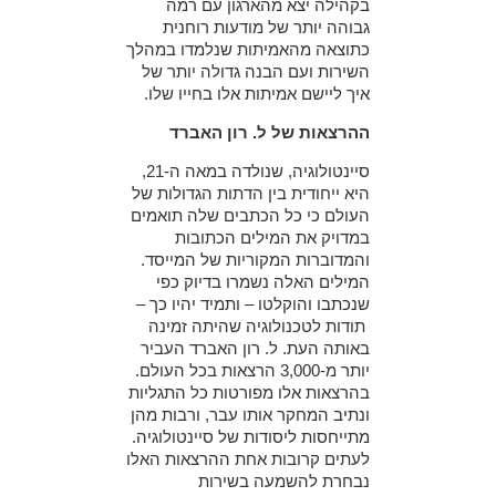
בקהילה יצא מהארגון עם רמה
גבוהה יותר של מודעות רוחנית
כתוצאה מהאמיתות שנלמדו במהלך
השירות ועם הבנה גדולה יותר של
איך ליישם אמיתות אלו בחייו שלו.
ההרצאות של ל. רון האברד
סיינטולוגיה, שנולדה במאה ה-21,
היא ייחודית בין הדתות הגדולות של
העולם כי כל הכתבים שלה תואמים
במדויק את המילים הכתובות
והמדוברות המקוריות של המייסד.
המילים האלה נשמרו בדיוק כפי
שנכתבו והוקלטו – ותמיד יהיו כך –
תודות לטכנולוגיה שהיתה זמינה
באותה העת. ל. רון האברד העביר
יותר מ-3,000 הרצאות בכל העולם.
בהרצאות אלו מפורטות כל התגליות
ונתיב המחקר אותו עבר, ורבות מהן
מתייחסות ליסודות של סיינטולוגיה.
לעתים קרובות אחת ההרצאות האלו
נבחרת להשמעה בשירות