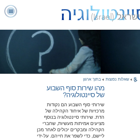
ישראל (Israel)
יועצים
ל. רון
מהי
שאלות
אודותינו
רוחניים
ספ
האברד
סיינטולוגיה?
נפוצות
מתנדבים
»
שאלות נפוצות
»
בתוך ארגון
מהו שירות סוף השבוע
של סיינטולוגיה?
שירותי סוף השבוע הם נקודות
מרכזיות של איחוד הקהילה של
הדת. שירותי סיינטולוגיה בנוסף
מציעים אמיתות מעשיות, שחברי
הקהילה ומבקרים יכולים לאחר מכן
ליישם, כדי לשפר את חייהם. על-ידי