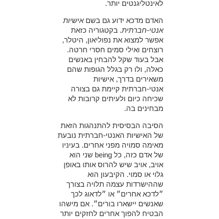
לאינטליגנטים יותר.
האדם מדכא ידוע גם בשם
אישיות
אנטי-חברתית
. בקטגוריה כזאת
אפשר למצוא את נפוליאון, היטלר,
רוצחים ואילי סמים חסרי חרטה.
אבל בעוד שקל להבחין באנשים
כאלה, ולו רק בגלל הגופות שהם
משאירים בדרך, אישיות
אנטי-חברתית קיימת גם בצורה
שכיחה כיום ולעיתים קרובות לא
מבחינים בה.
הסיבה הבסיסית להתנהגות הזאת
של האישיות האנטי-חברתית נובעת
מאימה סמויה מפני אחרים. בעיניו
של אדם כזה, כל being שני הוא
אויב, אויב שיש להרוס אותו באופן
גלוי או סמוי. הקיבעון הוא
שההישרדות עצמה תלויה בצורך
״לדכא אחרים״ או ״לדאוג לכך
שאנשים יישארו בורים״. אם מישהו
הבטיח להפוך אחרים לחזקים יותר