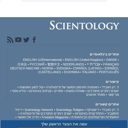
אתרים בינלאומיים
ENGLISH (US/International)
ENGLISH (United Kingdom)
DANSK
עברית
日本語
РУССКИЙ
繁體中文
NEDERLANDS
FRANÇAIS
DEUTSCH
MAGYAR
NORSK
SVENSKA
ESPAÑOL (LATINO)
ESPAÑOL
(CASTELLANO)
ΕΛΛΗΝΙΚA
ITALIANO
PORTUGUÊS
קישורים
ל. רון האברד
האמונות והעיסוק המעשי של סיינטולוגיה
קול למען האנושות
יועצים רוחניים מתנדבים
שאלות נפוצות
ספרים
קורסים באינטרנט
מידע נוסף
צור קשר
מאתר ארגונים
אתרים קשורים
ל. רון האברד
דיאנטיקה
Scientology Religion
Scientology Network
דיוויד
מיסקביג׳
התחל קורס באינטרנט
יועצים רוחניים מתנדבים של סיינטולוגיה
התאחדות הסיינטולוגים הבינלאומית
Freedom Magazine
הדרך אל האושר
תומכים בעולם ללא סמים
מאוחדים למען זכויות האדם
נוער למען זכויות האדם
עשה את הצעד הראשון שלך
ועדת האזרחים לזכויות האדם