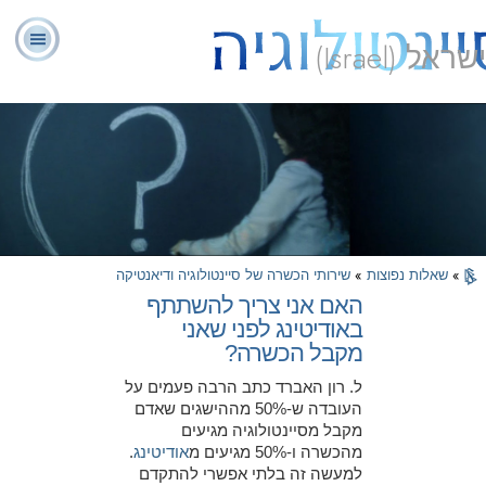
ישראל (Israel)
יועצים
ל. רון
מהי
שאלות
אודותינו
רוחניים
ספ
האברד
סיינטולוגיה?
נפוצות
מתנדבים
»
שאלות נפוצות
»
שירותי הכשרה של סיינטולוגיה ודיאנטיקה
האם אני צריך להשתתף
באודיטינג לפני שאני
מקבל הכשרה?
ל. רון האברד כתב הרבה פעמים על
העובדה ש-50% מההישגים שאדם
מקבל מסיינטולוגיה מגיעים
מהכשרה ו-50% מגיעים מ
אודיטינג
.
למעשה זה בלתי אפשרי להתקדם