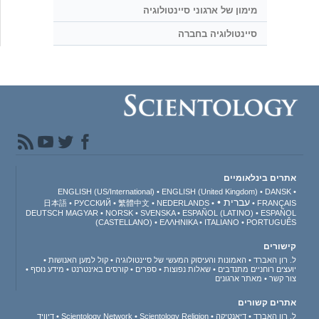
מימון של ארגוני סיינטולוגיה
סיינטולוגיה בחברה
אתרים בינלאומיים
ENGLISH (US/International)
ENGLISH (United Kingdom)
DANSK
עברית
日本語
РУССКИЙ
繁體中文
NEDERLANDS
FRANÇAIS
DEUTSCH
MAGYAR
NORSK
SVENSKA
ESPAÑOL (LATINO)
ESPAÑOL
(CASTELLANO)
ΕΛΛΗΝΙΚA
ITALIANO
PORTUGUÊS
קישורים
ל. רון האברד
האמונות והעיסוק המעשי של סיינטולוגיה
קול למען האנושות
יועצים רוחניים מתנדבים
שאלות נפוצות
ספרים
קורסים באינטרנט
מידע נוסף
צור קשר
מאתר ארגונים
אתרים קשורים
ל. רון האברד
דיאנטיקה
Scientology Religion
Scientology Network
דיוויד