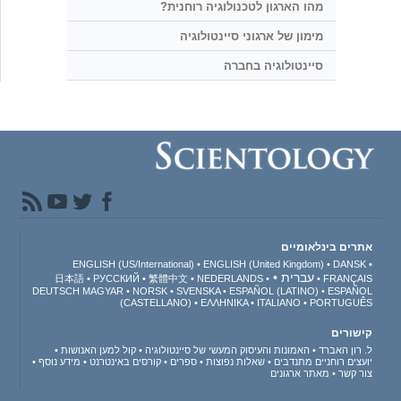
מהו הארגון לטכנולוגיה רוחנית?
מימון של ארגוני סיינטולוגיה
סיינטולוגיה בחברה
אתרים בינלאומיים
ENGLISH (US/International)
ENGLISH (United Kingdom)
DANSK
עברית
日本語
РУССКИЙ
繁體中文
NEDERLANDS
FRANÇAIS
DEUTSCH
MAGYAR
NORSK
SVENSKA
ESPAÑOL (LATINO)
ESPAÑOL
(CASTELLANO)
ΕΛΛΗΝΙΚA
ITALIANO
PORTUGUÊS
קישורים
ל. רון האברד
האמונות והעיסוק המעשי של סיינטולוגיה
קול למען האנושות
יועצים רוחניים מתנדבים
שאלות נפוצות
ספרים
קורסים באינטרנט
מידע נוסף
צור קשר
מאתר ארגונים