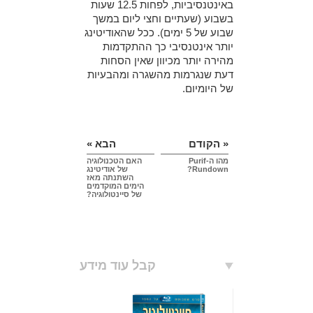
באינטנסיביות, לפחות 12.5 שעות
בשבוע (שעתיים וחצי ליום במשך
שבוע של 5 ימים). ככל שהאודיטינג
יותר אינטנסיבי כך ההתקדמות
מהירה יותר מכיוון שאין הסחות
דעת שנגרמות מהשגרה ומהבעיות
של היומיום.
« הקודם
הבא »
מהו ה-Purif
האם הטכנולוגיה
Rundown?
של אודיטינג
השתנתה מאז
הימים המוקדמים
של סיינטולוגיה?
קבל עוד מידע