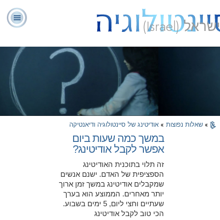
ישראל (Israel)
יועצים
ל. רון
מהי
שאלות
אודותינו
רוחניים
ספ
האברד
סיינטולוגיה?
נפוצות
מתנדבים
»
שאלות נפוצות
»
אודיטינג של סיינטולוגיה ודיאנטיקה
במשך כמה שעות ביום
אפשר לקבל אודיטינג?
זה תלוי בתוכנית האודיטינג
הספציפית של האדם. ישנם אנשים
שמקבלים אודיטינג במשך זמן ארוך
יותר מאחרים. הממוצע הוא בערך
שעתיים וחצי ליום, 5 ימים בשבוע.
הכי טוב לקבל אודיטינג