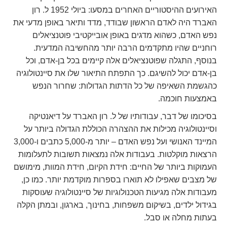
האירועים ההיסטוריים האחרים במסעו: ביולי 1952 ל. רון
האברד היה לאדם הראשון שבודד, מדד ותיאר באופן מדעי את
נפש האדם, כשהוא מדגים באופן אובייקטיבי פוטנציאלים
רוחניים שהיו מתקדמים הרבה יותר מהחשיבה המדעית.
בנוסף, התגלה שפוטנציאלים אלה קיימים בכל בן-אדם, וכל
בן-אדם יכול להשיגם. כך התפתח התיאור שלו את סיינטולוגיה
כהגשמת השאיפה של כל הדתות הגדולות: שחרור הנפש
באמצעות חוכמה.
בסיכומו של דבר, עבודותיו של ל. רון האברד על דיאנטיקה
וסיינטולוגיה מכילות את ההצהרה הכוללת הגדולה ביותר על
המיינד האנושי ועל נפש האדם – יותר מ-5,000 כתבים ו-3,000
הרצאות מוקלטות. בעבודות אלה נמצאות תשובות לתעלומות
העמוקות ביותר של החיים: חידת הקיום, חידת המוות, מימושם
של מצבים שאפילו לא תוארו בספרות מוקדמת יותר. כמו כן,
מעבודות אלה מגיעות הטכנולוגיות של סיינטולוגיה שעוסקות
בגידול ילדים, בשיקום משפחות, בחינוך, בארגון, ובמתן הקלה
בעתות מחלה או סבל.