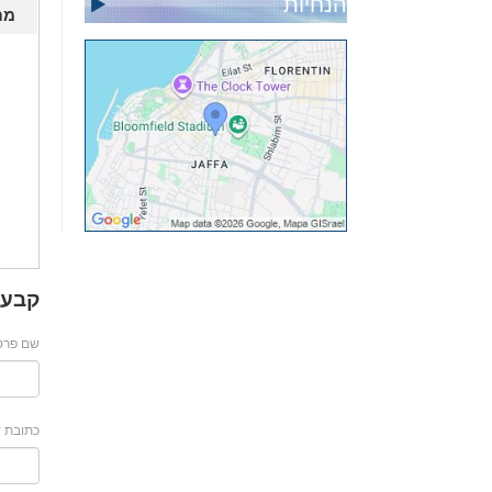
הנחיות
מת
קבע 
שם פרטי
כתובת ד