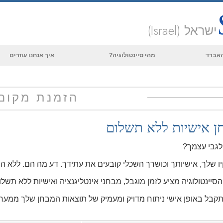
ישראל (Israel)
 האברד
מהי סיינטולוגיה?
איך אנחנו עוזרים
אמונות ועיסוק מעשי
עיקרי האמונה והתקנונים של סיינטולוגיה
הזמנת מקום
מה סיינטולוגים אומרים על סיינטולוגיה
ן אישיות
ללא תשלום
פגוש סיינטולוג
בתוך ארגון
לגבי עצמך?
העקרונות הבסיסיים של סיינטולוגיה
יו שלך, אישיותך וכושרך השכלי קובעים את עתידך. דע מה הם. ללא הת
מבוא לדיאנטיקה
הסיינטולוגיה מציע לזמן מוגבל, מבחני אינטליגנציה ואישיות ללא תשלו
אהבה ושנאה –
קבל באופן אישי ניתוח מדויק ומעמיק של תוצאות המבחן שלך ממערי
מהי גדוּלה?