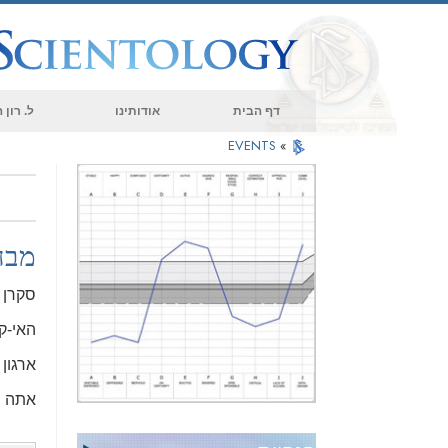
דף הבית
אודותינו
ל. רון
EVENTS
»
מבח
סקרן 
האי-ק
ארגון 
אתה ת