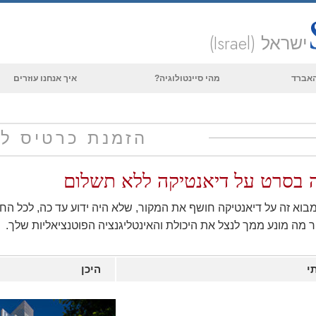
ישראל (Israel)
 האברד
מהי סיינטולוגיה?
איך אנחנו עוזרים
אמונות ועיסוק מעשי
עיקרי האמונה והתקנונים של סיינטולוגיה
הזמנת כרטיס ל
מה סיינטולוגים אומרים על סיינטולוגיה
 בסרט על דיאנטיקה
ללא תשלום
פגוש סיינטולוג
בתוך ארגון
בוא זה על דיאנטיקה חושף את המקור, שלא היה ידוע עד כה, לכל ה
ר מה מונע ממך לנצל את היכולת והאינטליגנציה הפוטנציאליות שלך.
העקרונות הבסיסיים של סיינטולוגיה
מבוא לדיאנטיקה
י
היכן
אהבה ושנאה –
מהי גדוּלה?