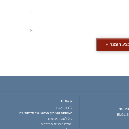
צע הזמנה »
קישורים
ל. רון האברד
ENGLISH 
האמונות והעיסוק המעשי של סיינטולוגיה
ENGLISH
קול למען האנושות
יועצים רוחניים מתנדבים