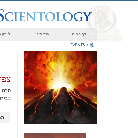
דף הבית
אודותינו
ל. רון
EVENTS
»
צפה
סרט מ
בבירו
מת